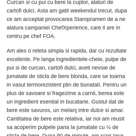
Curcan si cu pui cu bere la cuptor, alaturi de
cartofi dulci. Asta am gatit weekendul trecut, dupa
ce am acceptat provocarea Staropramen de a ne
alatura campaniei ChefXperience, care il are in
centru pe chef FOA.
Am ales o reteta simpla si rapida, dar cu rezultate
excelente. Pe langa ingredientele-cheie, pulpe de
pui si de curcan, cartofi dulci, aveti nevoie de
jumatate de sticla de bere blonda, care se toarna
in vasul termorezistent plin de bunatati. Pentru un
plus de savoare si fragezime a carnii, berea este
un ingredient esential in bucatarie. Gustul dat de
bere este savuros, un melanj intre dulce si amar.
Cantitatea de bere este relativa, iar noi am reusit
sa acoperim pulpele pana la jumatate cu ½ de
sticla de bere. Dupa 90 de minute, am scos tava