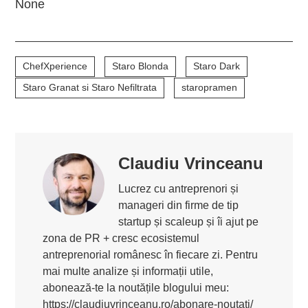
None
ChefXperience
Staro Blonda
Staro Dark
Staro Granat si Staro Nefiltrata
staropramen
Claudiu Vrinceanu
Lucrez cu antreprenori și
manageri din firme de tip
startup și scaleup și îi ajut pe
zona de PR + cresc ecosistemul
antreprenorial românesc în fiecare zi. Pentru
mai multe analize și informații utile,
abonează-te la noutățile blogului meu:
https://claudiuvrinceanu.ro/abonare-noutati/