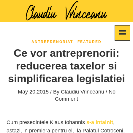
ANTREPRENORIAT
FEATURED
Ce vor antreprenorii:
reducerea taxelor si
simplificarea legislatiei
May 20,2015 / By
Claudiu Vrinceanu
/ No
Comment
Cum presedintele Klaus Iohannis
s-a intalnit
,
astazi, in premiera pentru el, la Palatul Cotroceni,