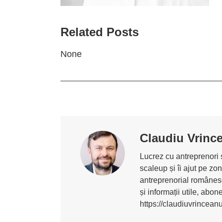
Related Posts
None
Claudiu Vrinc
Lucrez cu antreprenori ș
scaleup și îi ajut pe z
antreprenorial românesc
și informații utile, abo
https://claudiuvrincean