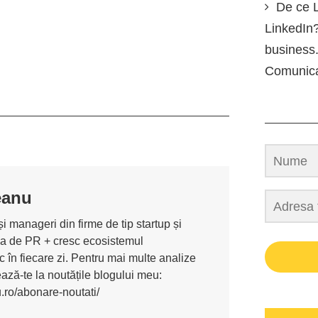
De ce L
LinkedIn?
business.
Comunic
eanu
i manageri din firme de tip startup și
ona de PR + cresc ecosistemul
 în fiecare zi. Pentru mai multe analize
nează-te la noutățile blogului meu:
u.ro/abonare-noutati/