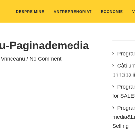
DESPRE MINE
ANTREPRENORIAT
ECONOMIE
V
nu-Paginademedia
Progra
 Vrinceanu
/ No Comment
Câți ur
principali
Progra
for SAL
Program
media&Lin
Selling