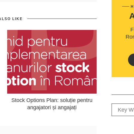
H
ALSO LIKE
F
Rom
Stock Options Plan: soluție pentru
angajatori și angajați