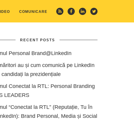
IDEO
COMUNICARE
RECENT POSTS
mul Personal Brand@LinkedIn
măritori au și cum comunică pe LinkedIn
i candidați la prezidențiale
mul Conectat la RTL: Personal Branding
ES LEADERS
ul “Conectat la RTL” (Reputație, Tu în
kedIn): Brand Personal, Media și Social