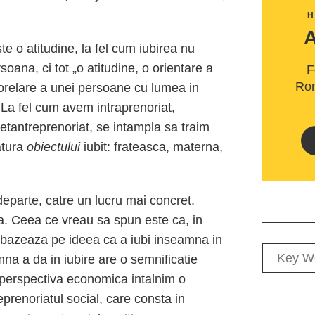
H
e o atitudine, la fel cum iubirea nu
oana, ci tot „o atitudine, o orientare a
F
Rom
orelare a unei persoane cu lumea in
i. La fel cum avem intraprenoriat,
netantreprenoriat, se intampla sa traim
natura
obiectului
iubit: frateasca, materna,
eparte, catre un lucru mai concret.
iva. Ceea ce vreau sa spun este ca, in
se bazeaza pe ideea ca a iubi inseamna in
mna a da in iubire are o semnificatie
in perspectiva economica intalnim o
reprenoriatul social, care consta in