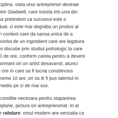
iplina, viata unui antreprenor devinae
lm Gladwell, care insista intr-una din
t sa pretindem ca succesul este o
dual, ci este mai degraba un produs al
 Un context care da sansa unica de a
e vorba de un ingredient care are legatura
n discutie prin studiul psihologic la care
00 de ore, conform careia pentru a deveni
ormant ori un artist desavarsit, atunci
ore in care sa fi lucrat constiincios
reme 10 ani, ori sa iti fi pus talentul in
mediu pe zi de mai sus.
 conditie necesara pentru stapanirea
plarie, pictura ori antreprenoriat. In al
de
rabdare
: omul modern are senzatia ca