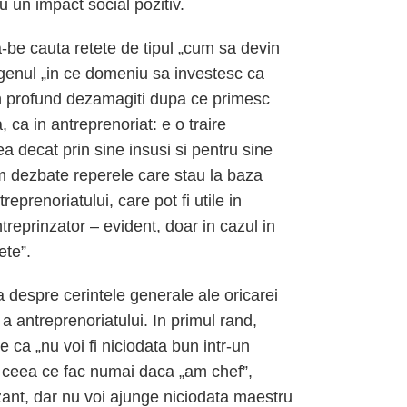
u un impact social pozitiv.
be cauta retete de tipul „cum sa devin
e genul „in ce domeniu sa investesc ca
an profund dezamagiti dupa ce primesc
, ca in antreprenoriat: e o traire
 decat prin sine insusi si pentru sine
 dezbate reperele care stau la baza
reprenoriatului, care pot fi utile in
ntreprinzator – evident, doar in cazul in
ete”.
despre cerintele generale ale oricarei
i a antreprenoriatului. In primul rand,
ca „nu voi fi niciodata bun intr-un
ot ceea ce fac numai daca „am chef”,
zant, dar nu voi ajunge niciodata maestru