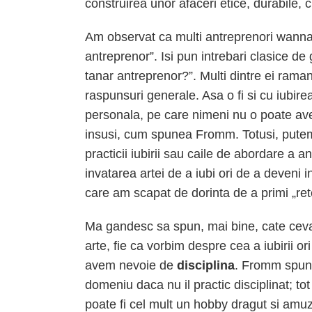
construirea unor afaceri etice, durabile, c
Am observat ca multi antreprenori wanna-
antreprenor”. Isi pun intrebari clasice d
tanar antreprenor?”. Multi dintre ei ram
raspunsuri generale. Asa o fi si cu iubirea
personala, pe care nimeni nu o poate avea
insusi, cum spunea Fromm. Totusi, putem
practicii iubirii sau caile de abordare a ant
invatarea artei de a iubi ori de a deveni i
care am scapat de dorinta de a primi „ret
Ma gandesc sa spun, mai bine, cate ceva 
arte, fie ca vorbim despre cea a iubirii or
avem nevoie de
disciplina
. Fromm spune 
domeniu daca nu il practic disciplinat; t
poate fi cel mult un hobby dragut si amu