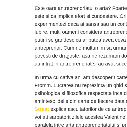
Este oare antreprenoriatul o arta? Foarte
este si ca implica efort si cunoastere. Or
experimentezi daca ai sansa sau un conte
iubire, multi oameni considera antrepreno
putini se gandesc ca ar putea avea ceva 
antreprenor. Cum ne multumim sa urmarim
povesti de dragoste, asa ne rezumam doar l
au intrat in antreprenoriat si au avut suc
In urma cu cativa ani am descoperit car
Fromm. Lucrarea nu reprezinta un ghid su
psihologica si filosofica respectata inca d
amintesc ideile din carte de fiecare data 
Street
explica ascultatorilor de ce antrep
voi ati sarbatorit zilele acestea Valentine’
paralela intre arta antreprenoriatului si pr