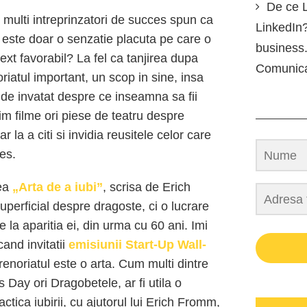
De ce L
 multi intreprinzatori de succes spun ca
LinkedIn?
i este doar o senzatie placuta pe care o
business.
xt favorabil? La fel ca tanjirea dupa
Comunic
riatul important, un scop in sine, insa
de invatat despre ce inseamna sa fii
 filme ori piese de teatru despre
a a citi si invidia reusitele celor care
ces.
tea
„Arta de a iubi”
, scrisa de Erich
perficial despre dragoste, ci o lucrare
e la aparitia ei, din urma cu 60 ani. Imi
cand invitatii
emisiunii Start-Up Wall-
renoriatul este o arta. Cum multi dintre
s Day ori Dragobetele, ar fi utila o
actica iubirii, cu ajutorul lui Erich Fromm,