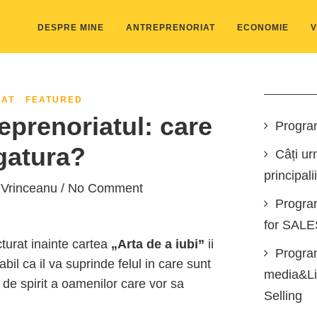
DESPRE MINE
ANTREPRENORIAT
ECONOMIE
V
IAT
FEATURED
reprenoriatul: care
Progra
gatura?
Câți ur
principali
 Vrinceanu
/ No Comment
Progra
for SAL
ecturat inainte cartea
„Arta de a iubi”
ii
Program
abil ca il va suprinde felul in care sunt
media&Lin
de spirit a oamenilor care vor sa
Selling