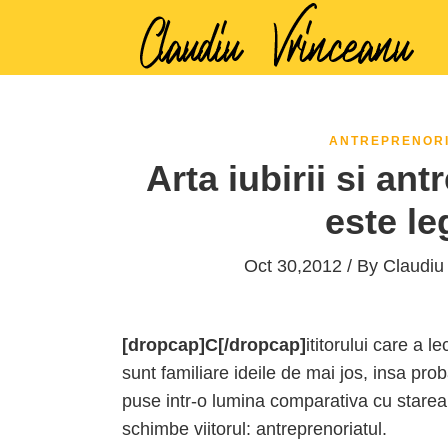
ANTREPRENOR
Arta iubirii si ant
este le
Oct 30,2012 / By
Claudiu
[dropcap]C[/dropcap]
ititorului care a l
sunt familiare ideile de mai jos, insa prob
puse intr-o lumina comparativa cu starea 
schimbe viitorul: antreprenoriatul.