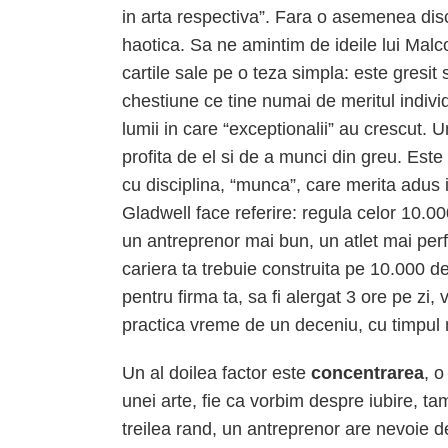
in arta respectiva”. Fara o asemenea disc
haotica. Sa ne amintim de ideile lui Malco
cartile sale pe o teza simpla: este gresi
chestiune ce tine numai de meritul indivi
lumii in care “exceptionalii” au crescut.
profita de el si de a munci din greu. Est
cu disciplina, “munca”, care merita adus i
Gladwell face referire: regula celor 10.0
un antreprenor mai bun, un atlet mai perf
cariera ta trebuie construita pe 10.000 de 
pentru firma ta, sa fi alergat 3 ore pe zi, v
practica vreme de un deceniu, cu timpul 
Un al doilea factor este
concentrarea
, o
unei arte, fie ca vorbim despre iubire, tam
treilea rand, un antreprenor are nevoie 