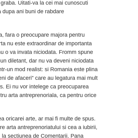
graba. Uitati-va la cei mai cunoscuti
bia dupa ani buni de rabdare
ta, fara o preocupare majora pentru
rta nu este extraordinar de importanta
 nu o va invata niciodata. Fromm spune
bun diletant, dar nu va deveni niciodata
intr-un mod realist: si Romania este plina
eni de afaceri” care au legatura mai mult
ss. Ei nu vor intelege ca preocuparea
tru arta antreprenoriala, ca pentru orice
 oricarei arte, ar mai fi multe de spus.
 arta antreprenoriatului si cea a iubirii,
ci, la sectiunea de Comentarii. Pana