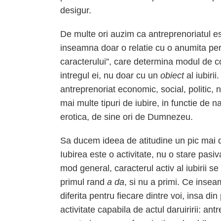
desigur.
De multe ori auzim ca antreprenoriatul est
inseamna doar o relatie cu o anumita pers
caracterului”, care determina modul de c
intregul ei, nu doar cu un
obiect
al iubiri
antreprenoriat economic, social, politic, 
mai multe tipuri de iubire, in functie de 
erotica, de sine ori de Dumnezeu.
Sa ducem ideea de atitudine un pic mai d
Iubirea este o activitate, nu o stare pas
mod general, caracterul activ al iubirii 
primul rand
a da
, si nu a primi. Ce insea
diferita pentru fiecare dintre voi, insa d
activitate capabila de actul daruiririi: ant