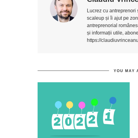
Lucrez cu antreprenori ș
scaleup și îi ajut pe z
antreprenorial românesc
și informații utile, abo
https://claudiuvrincean
YOU MAY 