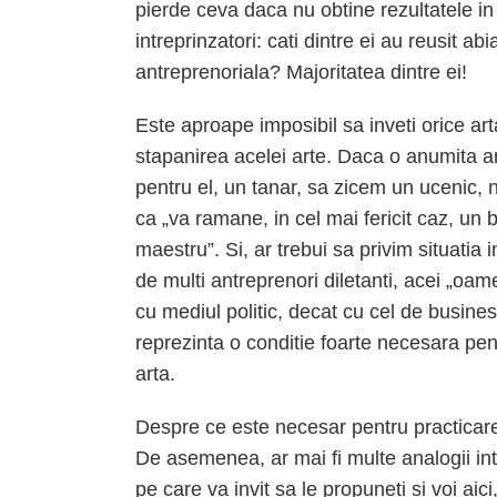
pierde ceva daca nu obtine rezultatele in 
intreprinzatori: cati dintre ei au reusit a
antreprenoriala? Majoritatea dintre ei!
Este aproape imposibil sa inveti orice ar
stapanirea acelei arte. Daca o anumita a
pentru el, un tanar, sa zicem un ucenic,
ca „va ramane, in cel mai fericit caz, un 
maestru”. Si, ar trebui sa privim situatia 
de multi antreprenori diletanti, acei „oam
cu mediul politic, decat cu cel de busine
reprezinta o conditie foarte necesara pen
arta.
Despre ce este necesar pentru practicarea
De asemenea, ar mai fi multe analogii intre
pe care va invit sa le propuneti si voi ai