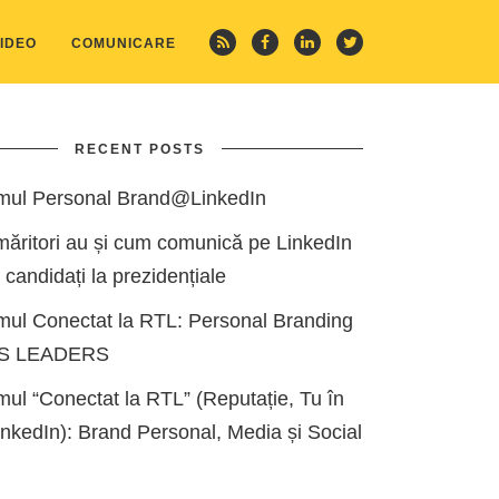
IDEO
COMUNICARE
RECENT POSTS
mul Personal Brand@LinkedIn
măritori au și cum comunică pe LinkedIn
i candidați la prezidențiale
mul Conectat la RTL: Personal Branding
ES LEADERS
ul “Conectat la RTL” (Reputație, Tu în
kedIn): Brand Personal, Media și Social