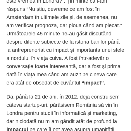
este vremea în Londra?”. Țin minte că i-am
răspuns “Nu știu, devreme ce am fost în
Amsterdam în ultimele zile și, de asemenea, nu
am verificat prognoza, dar ploua când am plecat.”
Următoarele 45 minute ne-au găsit discutând
despre diferite subiecte de la istoria banilor până
la antreprenoriat cu impact și importanța unei stele
a nordului în viața cuiva. A fost într-adevăr o
conversație foarte interesantă, dar a fost și prima
dată în viața mea când am auzit pe cineva care
era atât de obsedat de cuvântul
“impact”.
Da, până la 21 de ani, în 2012, deja construisem
câteva startup-uri, părăsisem România să vin în
Londra pentru studii în informatică și marketing,
dar niciodată nu m-am gândit atât de profund la
impactul
pe care îl pot avea asupra umanității