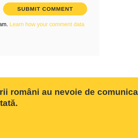
pam.
Learn how your comment data
rii români au nevoie de comunicar
tată.