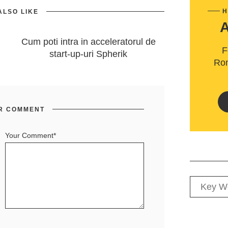
H
ALSO LIKE
Cum poti intra in acceleratorul de
F
start-up-uri Spherik
Rom
R COMMENT
Your Comment*