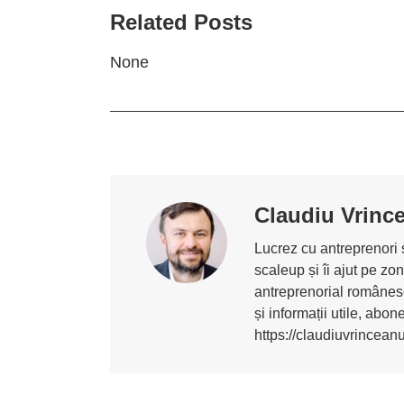
Related Posts
None
Claudiu Vrinc
Lucrez cu antreprenori ș
scaleup și îi ajut pe z
antreprenorial românesc
și informații utile, abo
https://claudiuvrincean