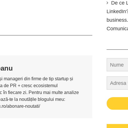
De ce L
LinkedIn?
business.
Comunic
eanu
i manageri din firme de tip startup și
ona de PR + cresc ecosistemul
 în fiecare zi. Pentru mai multe analize
nează-te la noutățile blogului meu:
u.ro/abonare-noutati/