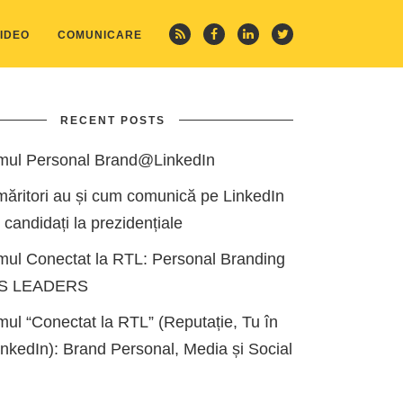
IDEO
COMUNICARE
RECENT POSTS
mul Personal Brand@LinkedIn
măritori au și cum comunică pe LinkedIn
i candidați la prezidențiale
mul Conectat la RTL: Personal Branding
ES LEADERS
ul “Conectat la RTL” (Reputație, Tu în
kedIn): Brand Personal, Media și Social