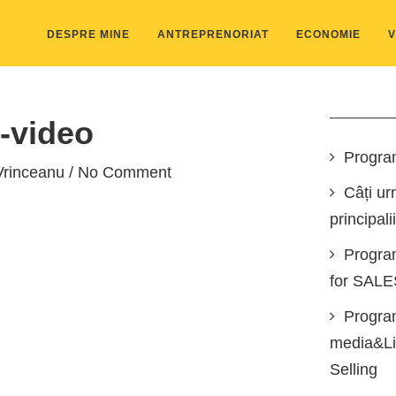
DESPRE MINE
ANTREPRENORIAT
ECONOMIE
V
l-video
Progra
Vrinceanu
/ No Comment
Câți ur
principali
Progra
for SAL
Program
media&Lin
Selling