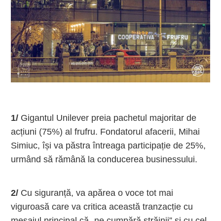
1/
Gigantul Unilever preia pachetul majoritar de
acțiuni (75%) al frufru. Fondatorul afacerii, Mihai
Simiuc, își va păstra întreaga participație de 25%,
urmând să rămână la conducerea businessului.
2/
Cu siguranță, va apărea o voce tot mai
viguroasă care va critica această tranzacție cu
mesajul principal că „ne cumpără străinii” și cu cel