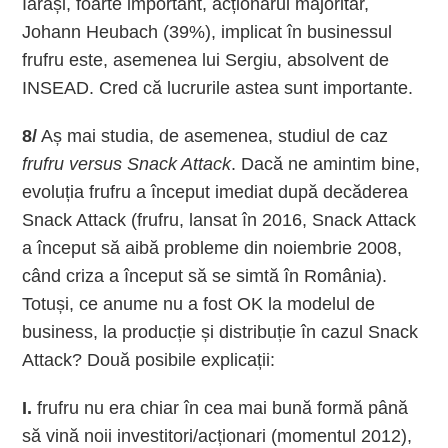
Iarăși, foarte important, acționarul majoritar,
Johann Heubach (39%), implicat în businessul
frufru este, asemenea lui Sergiu, absolvent de
INSEAD. Cred că lucrurile astea sunt importante.
8/
Aș mai studia, de asemenea, studiul de caz
frufru versus Snack Attack
. Dacă ne amintim bine,
evoluția frufru a început imediat după decăderea
Snack Attack (frufru, lansat în 2016, Snack Attack
a început să aibă probleme din noiembrie 2008,
când criza a început să se simtă în România).
Totuși, ce anume nu a fost OK la modelul de
business, la producție și distribuție în cazul Snack
Attack? Două posibile explicații:
I.
frufru nu era chiar în cea mai bună formă până
să vină noii investitori/acționari (momentul 2012),