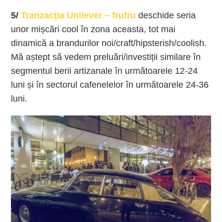
5/
Tranzacția Unilever – frufru
deschide seria
unor mișcări cool în zona aceasta, tot mai
dinamică a brandurilor noi/craft/hipsterish/coolish.
Mă aștept să vedem preluări/investiții similare în
segmentul berii artizanale în următoarele 12-24
luni și în sectorul cafenelelor în următoarele 24-36
luni.