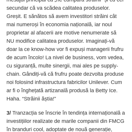
secundar că va scădea calitatea produselor.
Greșit. E sănătos să avem investitori străini cât
mai numeroși în economia națională, iar noul
proprietar al afacerii are motive nenumerate să
NU modifice calitatea produselor. Imaginați-vă
doar la ce know-how vor fi expuși managerii frufru
de acum încolo! La nivel de business, vom vedea,
cu siguranță, multe sinergii, mai ales pe supply-
chain. Gândiți-vă că frufru poate dezvolta produse
noi folosind infrastructura fabricilor Unilever. Cum
ar fi o înghețată artizanală produsă la Betty Ice.
Haha. “Străinii ăștia!”
3/
Tranzacția se înscrie în tendința internațională a
investițiilor realizate de marile companii din FMCG
în branduri cool, adoptate de nouă generație,