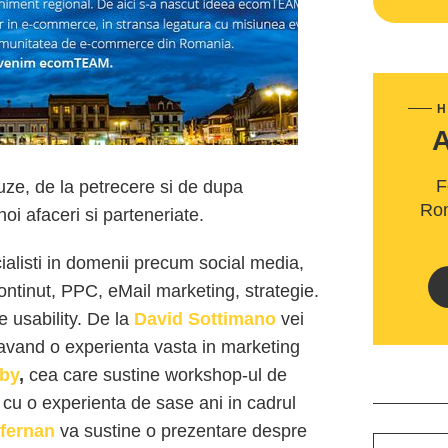
H
F
auze, de la petrecere si de dupa
Rom
oi afaceri si parteneriate.
cialisti in domenii precum social media,
ontinut, PPC, eMail marketing, strategie.
 usability. De la
David Sottimano
vei
 avand o experienta vasta in marketing
sby
,
cea care sustine workshop-ul de
 cu o experienta de sase ani in cadrul
ffernan
va sustine o prezentare despre