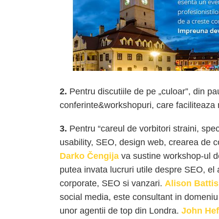
2.
Pentru discutiile de pe „culoar”, din p
conferinte&workshopuri, care faciliteaza n
3.
Pentru “careul de vorbitori straini, spe
usability, SEO, design web, crearea de c
Darko Čengija
va sustine workshop-ul de
putea invata lucruri utile despre SEO, el
corporate, SEO si vanzari.
Alison Batti
social media, este consultant in domeniu
unor agentii de top din Londra.
John He