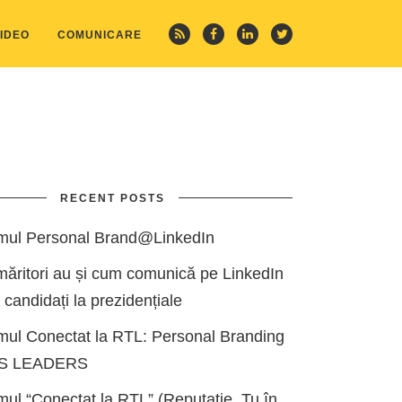
IDEO
COMUNICARE
RECENT POSTS
mul Personal Brand@LinkedIn
măritori au și cum comunică pe LinkedIn
i candidați la prezidențiale
mul Conectat la RTL: Personal Branding
ES LEADERS
ul “Conectat la RTL” (Reputație, Tu în