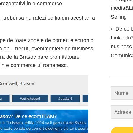
eprezentativi in e-commerce.
media&Lin
Selling
r trebui sa nu ratezi editia din acest an a
De ce L
LinkedIn?
pe de toate zonele de comert electronic
business.
ara anul trecut, evenimentele de business
Comunic
era de la Brasov pare promitatoare
e din e-commerce-ul romanesc.