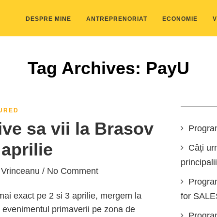
DESPRE MINE
ANTREPRENORIAT
ECONOMIE
V
Tag Archives: PayU
URED
e sa vii la Brasov
Progra
aprilie
Câți ur
principali
 Vrinceanu
/ No Comment
Progra
ai exact pe 2 si 3 aprilie, mergem la
for SAL
, evenimentul primaverii pe zona de
Program