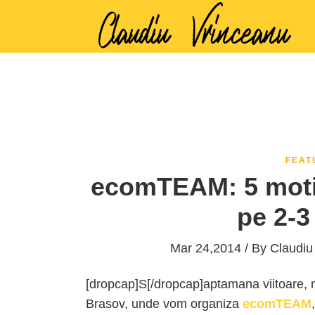
FEAT
ecomTEAM: 5 motiv
pe 2-3 
Mar 24,2014 / By
Claudiu
[dropcap]S[/dropcap]aptamana viitoare, m
Brasov, unde vom organiza
ecomTEAM