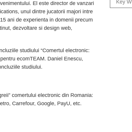
evenimentului. El este director de vanzari
tions, unul dintre jucatorii majori intre
e 15 ani de experienta in domenii precum
inut, dezvoltare si design web,
cluziile studiului “Comertul electronic:
siv pentru ecomTEAM. Daniel Enescu,
cluziile studiului.
greii” comertului electronic din Romania:
Metro, Carrefour, Google, PayU, etc.