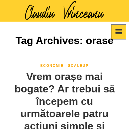
Tag Archives: orase
ECONOMIE
SCALEUP
Vrem orașe mai
bogate? Ar trebui să
începem cu
următoarele patru
acțiuni simple și