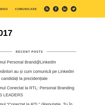
IDEO
COMUNICARE
017
RECENT POSTS
mul Personal Brand@LinkedIn
măritori au și cum comunică pe LinkedIn
i candidați la prezidențiale
mul Conectat la RTL: Personal Branding
ES LEADERS
ul “Conectat la RTL” (Reputație, Tu în