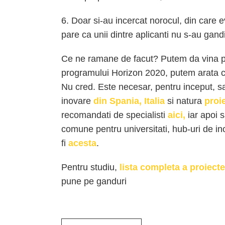
6. Doar si-au incercat norocul, din care e
pare ca unii dintre aplicanti nu s-au gand
Ce ne ramane de facut? Putem da vina pe
programului Horizon 2020, putem arata cu
Nu cred. Este necesar, pentru inceput, 
inovare
din Spania, Italia
si natura
proi
recomandati de specialisti
aici,
iar apoi s
comune pentru universitati, hub-uri de ino
fi
acesta
.
Pentru studiu,
l
ista completa a proiecte
pune pe ganduri