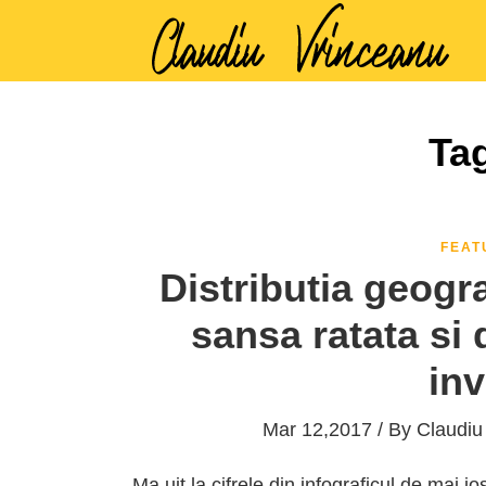
Ta
FEAT
Distributia geogra
sansa ratata si 
inv
Mar 12,2017 / By
Claudiu
Ma uit la cifrele din infograficul de mai jos