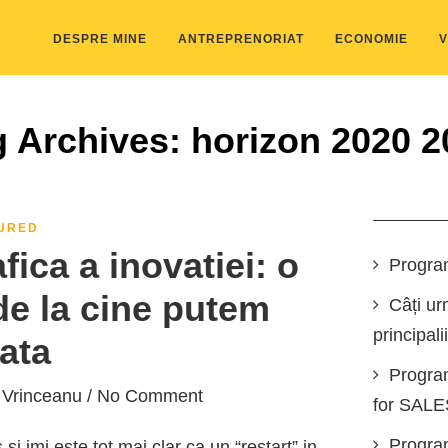
DESPRE MINE
ANTREPRENORIAT
ECONOMIE
V
g Archives: horizon 2020 2
URED
fica a inovatiei: o
Progra
de la cine putem
Câți ur
principali
ata
Progra
 Vrinceanu
/ No Comment
for SAL
Program
 si imi este tot mai clar ca un “restart” in