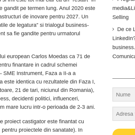
ie gandit pe termen lung. Anul 2020 este
media&Lin
astructuri de inovare pentru 2027. Un
Selling
tile de legatura” si trialogul business-
De ce L
ent sa fie gandite pentru urmatorul
LinkedIn?
business.
ului european Carlos Moedas ca 71 de
Comunic
entru finantare in cadrul schemei
 SME Instrument, Faza a II-a a
a este identica cu rezultatele din Faza I,
oare, 21 de tari, niciunul din Romania),
s, decidenti politici, influenceri,
m mare lucru intr-o perioada de 2-3 ani.
e proiect castigator este finantat cu
 pentru proiectele din sanatate). In