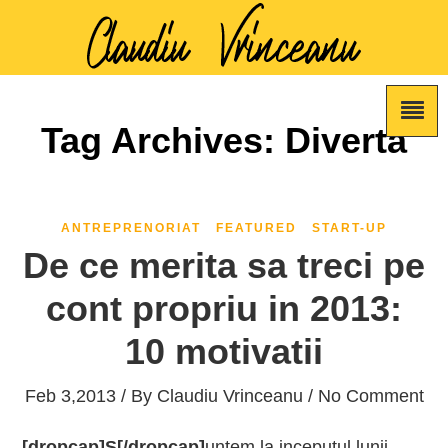
Tag Archives: Diverta
ANTREPRENORIAT
FEATURED
START-UP
De ce merita sa treci pe
cont propriu in 2013:
10 motivatii
Feb 3,2013 / By
Claudiu Vrinceanu
/ No Comment
[dropcap]S[/dropcap]
untem la inceputul lunii