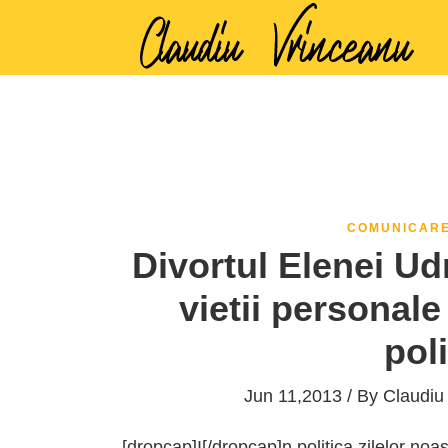
COMUNICAR
Divortul Elenei Udr
vietii personal
poli
Jun 11,2013 / By
Claudiu
[dropcap]I[/dropcap]n politica zilelor noastr