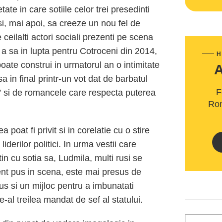
ate in care sotiile celor trei presedinti
si, mai apoi, sa creeze un nou fel de
 ceilalti actori sociali prezenti pe scena
 a sa in lupta pentru Cotroceni din 2014,
H
ate construi in urmatorul an o intimitate
sa in final printr-un vot dat de barbatul
F
 si de romancele care respecta puterea
Rom
 poat fi privit si in corelatie cu o stire
iderilor politici. In urma vestii care
tin cu sotia sa, Ludmila, multi rusi se
ent pus in scena, este mai presus de
us si un mijloc pentru a imbunatati
al treilea mandat de sef al statului.