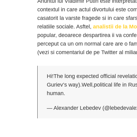
Anuntul lui Vladimir Putin este interpret
contextul in care actul divortului este c
casatorit la varste fragede si in care sfa
relatiile sociale. Asftel,
analistii de la 
popular, deoarece despartirea ii va conf
perceput ca un om normal care are o fam
(vezi si comentariul de pe Twitter al mil
Hi!The long expected official revelat
Guriev’s way).Well,political life in 
human.
— Alexander Lebedev (@lebedevale