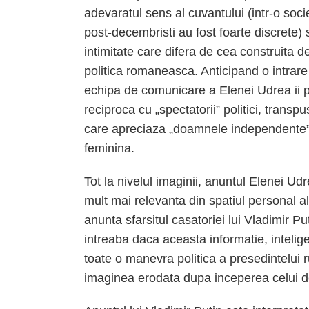
adevaratul sens al cuvantului (intr-o societ
post-decembristi au fost foarte discrete) 
intimitate care difera de cea construita de
politica romaneasca. Anticipand o intrare
echipa de comunicare a Elenei Udrea ii po
reciproca cu „spectatorii” politici, transpu
care apreciaza „doamnele independente”
feminina.
Tot la nivelul imaginii, anuntul Elenei Udrea
mult mai relevanta din spatiul personal al l
anunta sfarsitul casatoriei lui Vladimir Pu
intreaba daca aceasta informatie, intelig
toate o manevra politica a presedintelui r
imaginea erodata dupa inceperea celui de-