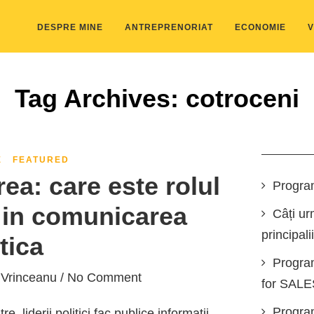
DESPRE MINE
ANTREPRENORIAT
ECONOMIE
V
Tag Archives: cotroceni
E
FEATURED
ea: care este rolul
Progra
e in comunicarea
Câți ur
principali
tica
Progra
 Vrinceanu
/ No Comment
for SAL
Program
e, liderii politici fac publice informatii