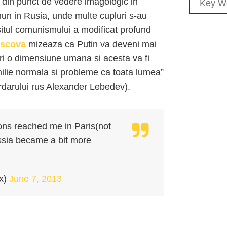
at din punct de vedere imagologic in
omun in Rusia, unde multe cupluri s-au
rsitul comunismului a modificat profund
Moscova
mizeaza ca Putin va deveni mai
eri o dimensiune umana si acesta va fi
ilie normala si probleme ca toata lumea”
iardarului rus Alexander Lebedev).
ions reached me in Paris(not
Russia became a bit more
x)
June 7, 2013