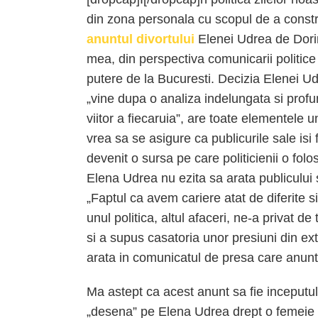
din zona personala cu scopul de a constru
anuntul divortului
Elenei Udrea de Dorin
mea, din perspectiva comunicarii politice 
putere de la Bucuresti. Decizia Elenei Ud
„vine dupa o analiza indelungata si profun
viitor a fiecaruia”, are toate elementele u
vrea sa se asigure ca publicurile sale isi
devenit o sursa pe care politicienii o folos
Elena Udrea nu ezita sa arata publicului s
„Faptul ca avem cariere atat de diferite si
unul politica, altul afaceri, ne-a privat d
si a supus casatoria unor presiuni din ext
arata in comunicatul de presa care anunt
Ma astept ca acest anunt sa fie inceputu
„desena” pe Elena Udrea drept o femeie