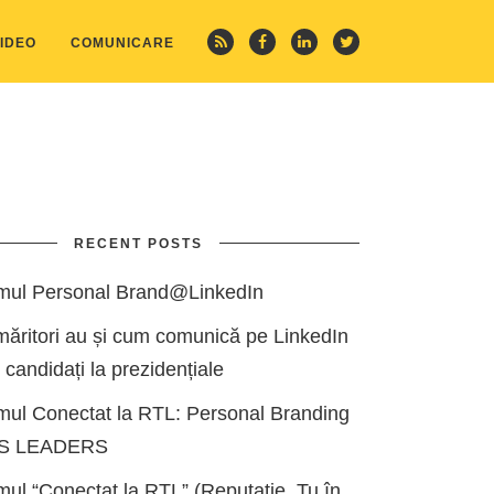
IDEO
COMUNICARE
RECENT POSTS
mul Personal Brand@LinkedIn
măritori au și cum comunică pe LinkedIn
i candidați la prezidențiale
mul Conectat la RTL: Personal Branding
ES LEADERS
ul “Conectat la RTL” (Reputație, Tu în