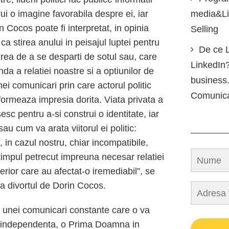
i o imagine favorabila despre ei, iar
media&Lin
 Cocos poate fi interpretat, in opinia
Selling
ca stirea anului in peisajul luptei pentru
De ce L
rea de a se desparti de sotul sau, care
LinkedIn?
da a relatiei noastre si a optiunilor de
business.
nei comunicari prin care actorul politic
Comunic
 formeaza impresia dorita. Viata privata a
esc pentru a-si construi o identitate, iar
au cum va arata viitorul ei politic:
, in cazul nostru, chiar incompatibile,
e timpul petrecut impreuna necesar relatiei
erior care au afectat-o iremediabil”, se
a divortul de Dorin Cocos.
l unei comunicari constante care o va
 independenta, o Prima Doamna in