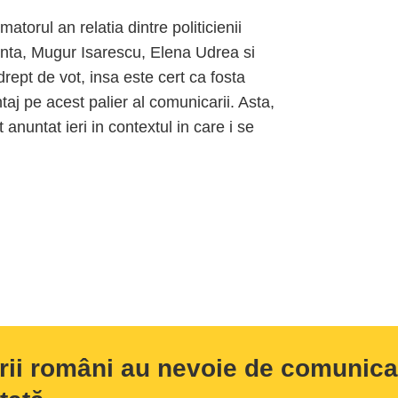
torul an relatia dintre politicienii
Ponta, Mugur Isarescu, Elena Udrea si
ept de vot, insa este cert ca fosta
 pe acest palier al comunicarii. Asta,
anuntat ieri in contextul in care i se
rii români au nevoie de comunicar