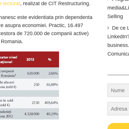
e lecturat
, realizat de CIT Restructuring.
media&Lin
Selling
manesc este evidentiata prin dependenta
e asupra economiei. Practic, 16.497
De ce L
cestora de 720.000 de companii active)
LinkedIn?
in Romania.
business.
Comunic