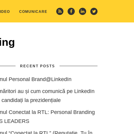
IDEO
COMUNICARE
ing
RECENT POSTS
mul Personal Brand@LinkedIn
măritori au și cum comunică pe LinkedIn
i candidați la prezidențiale
mul Conectat la RTL: Personal Branding
ES LEADERS
ul “Conectat la RTL” (Reputație, Tu în