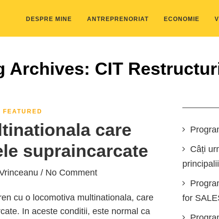
DESPRE MINE
ANTREPRENORIAT
ECONOMIE
V
g Archives: CIT Restructur
FEATURED
inationala care
Progra
le supraincarcate
Câți ur
principali
 Vrinceanu
/ No Comment
Progra
n cu o locomotiva multinationala, care
for SAL
ate. In aceste conditii, este normal ca
Program