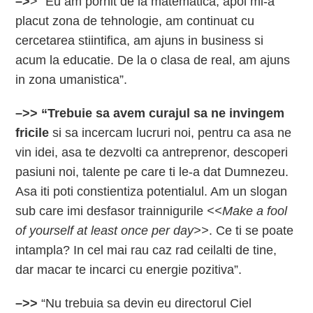
–>
> “Eu am pornit de la matematica, apoi mi-a
placut zona de tehnologie, am continuat cu
cercetarea stiintifica, am ajuns in business si
acum la educatie. De la o clasa de real, am ajuns
in zona umanistica”.
–>> “Trebuie sa avem curajul sa ne invingem
fricile
si sa incercam lucruri noi, pentru ca asa ne
vin idei, asa te dezvolti ca antreprenor, descoperi
pasiuni noi, talente pe care ti le-a dat Dumnezeu.
Asa iti poti constientiza potentialul. Am un slogan
sub care imi desfasor trainnigurile
<<Make a fool
of yourself at least once per day>>
. Ce ti se poate
intampla? In cel mai rau caz rad ceilalti de tine,
dar macar te incarci cu energie pozitiva”.
–>>
“Nu trebuia sa devin eu directorul Ciel