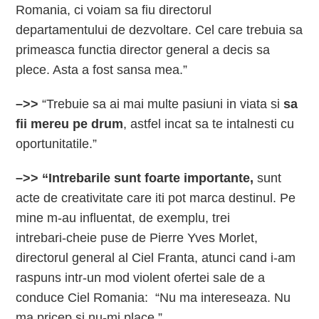
Romania, ci voiam sa fiu directorul
departamentului de dezvoltare. Cel care trebuia sa
primeasca functia director general a decis sa
plece. Asta a fost sansa mea.”
–>>
“Trebuie sa ai mai multe pasiuni in viata si
sa
fii mereu pe drum
, astfel incat sa te intalnesti cu
oportunitatile.”
–>> “Intrebarile sunt foarte importante,
sunt
acte de creativitate care iti pot marca destinul. Pe
mine m-au influentat, de exemplu, trei
intrebari‑cheie puse de Pierre Yves Morlet,
directorul general al Ciel Franta, atunci cand i-am
raspuns intr-un mod violent ofertei sale de a
conduce Ciel Romania: “Nu ma intereseaza. Nu
ma pricep si nu‑mi place.”