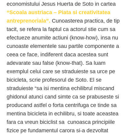
economistului Jesus Huerta de Soto in cartea
“Scoala austriaca – Piata si creativitatea
antreprenoriala”.
Cunoasterea practica, de tip
tacit, se refera la faptul ca actorul stie cum sa
efectueze anumite actiuni (know-how), insa nu
cunoaste elementele sau partile componente a
ceea ce face, indiferent daca acestea sunt
adevarate sau false (know-that). Sa luam
exemplul celui care se straduieste sa urce pe
bicicleta, scrie profesorul de Soto. El se
straduieste “sa isi mentina echilibrul miscand
ghidonul atunci cand simte ca se prabuseste si
producand astfel o forta centrifuga ce tinde sa
mentina bicicleta in echilibru, si toate aceastea
fara ca vreun biciclist sa cunoasca principiile
fizice pe fundamentul carora si-a dezvoltat