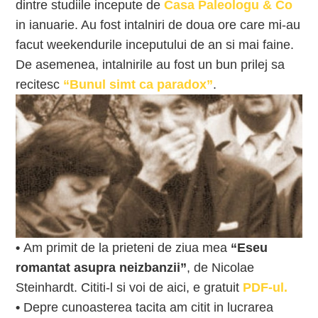
dintre studiile incepute de
Casa Paleologu & Co
in ianuarie. Au fost intalniri de doua ore care mi-au
facut weekendurile inceputului de an si mai faine.
De asemenea, intalnirile au fost un bun prilej sa
recitesc
“Bunul simt ca paradox”
.
•
Am primit de la prieteni de ziua mea
“Eseu
romantat asupra neizbanzii”
, de Nicolae
Steinhardt. Cititi-l si voi de aici, e gratuit
PDF-ul.
•
Depre cunoasterea tacita am citit in lucrarea