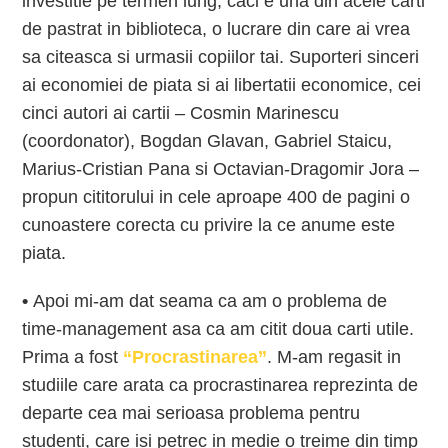
investitie pe termen lung, caci e una din acele carti
de pastrat in biblioteca, o lucrare din care ai vrea
sa citeasca si urmasii copiilor tai. Suporteri sinceri
ai economiei de piata si ai libertatii economice, cei
cinci autori ai cartii – Cosmin Marinescu
(coordonator), Bogdan Glavan, Gabriel Staicu,
Marius-Cristian Pana si Octavian-Dragomir Jora –
propun cititorului in cele aproape 400 de pagini o
cunoastere corecta cu privire la ce anume este
piata.
•
Apoi mi-am dat seama ca am o problema de
time-management asa ca am citit doua carti utile.
Prima a fost
“Procrastinarea”
. M-am regasit in
studiile care arata ca procrastinarea reprezinta de
departe cea mai serioasa problema pentru
studenti, care isi petrec in medie o treime din timp