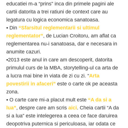
educatiei m-a “prins” inca din primele pagini ale
cartii datorita a trei ratiuni de context care au
legatura cu logica economica sanatoasa.
•
Din
“Sfarsitul reglementarii si ultimul
reglementator”
, de Lucian Croitoru, am aflat ca
reglementarea nu-i sanatoasa, dar e necesara in
anumite cazuri.
•
2013 este anul in care am descoperit, datorita
primulul curs de la MBA, storytelling-ul ca arta de
a lucra mai bine in viata de zi cu zi. “
Arta
povestirii in afaceri”
este o carte ok pe aceasta
zona.
•
O carte care mi-a placut mult este
“A da si a
lua”
, despre care am scris
aici
. Cheia cartii “A da
si a lua” este intelegerea a ceea ce face daruirea
deopotriva puternica si periculoasa, iar odata ce