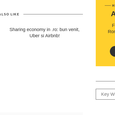
H
ALSO LIKE
F
Sharing economy in .ro: bun venit,
Rom
Uber si Airbnb!