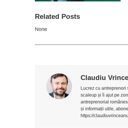
Related Posts
None
Claudiu Vrinc
Lucrez cu antreprenori ș
scaleup și îi ajut pe z
antreprenorial românesc
și informații utile, abo
https://claudiuvrincean