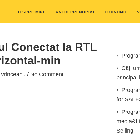
DESPRE MINE
ANTREPRENORIAT
ECONOMIE
V
l Conectat la RTL
Progra
izontal-min
Câți ur
 Vrinceanu
/ No Comment
principali
Progra
for SAL
Program
media&Lin
Selling