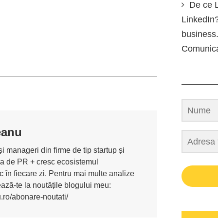
De ce L
LinkedIn?
business.
Comunic
eanu
i manageri din firme de tip startup și
ona de PR + cresc ecosistemul
 în fiecare zi. Pentru mai multe analize
nează-te la noutățile blogului meu:
u.ro/abonare-noutati/