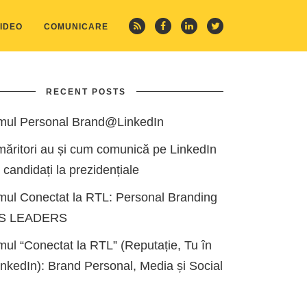
IDEO
COMUNICARE
RECENT POSTS
mul Personal Brand@LinkedIn
măritori au și cum comunică pe LinkedIn
i candidați la prezidențiale
mul Conectat la RTL: Personal Branding
ES LEADERS
ul “Conectat la RTL” (Reputație, Tu în
kedIn): Brand Personal, Media și Social