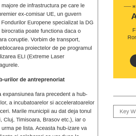
r majore de infrastructura pe care le
H
premier ex-comisar UE, un guvern
al Fondurilor Europene specializat la DG
F
birocratia poate functiona daca o
Rom
ara coruptie. Vorbim de transport,
deblocarea proiectelor de pe programul
nalizarea ELI (Extreme Laser
Magurele.
b-urilor de antreprenoriat
 expansiunea fara precedent a hub-
lor, a incubatoarelor si acceleratoarelor
aceri. Marile municipii au dat deja tonul
i, Cluj, Timisoara, Brasov etc.), iar o
r urma pe lista. Aceasta hub-izare va