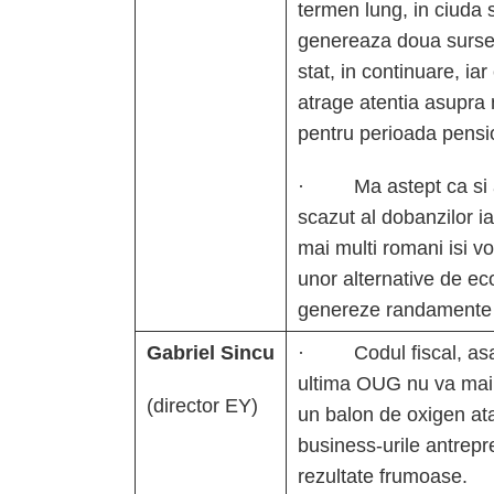
termen lung, in ciuda s
genereaza doua surse 
stat, in continuare, iar
atrage atentia asupra n
pentru perioada pensio
· Ma astept ca si anu
scazut al dobanzilor ia
mai multi romani isi v
unor alternative de ec
genereze randamente m
Gabriel Sincu
· Codul fiscal, asa c
ultima OUG nu va mai 
(director EY)
un balon de oxigen ata
business-urile antrepr
rezultate frumoase.