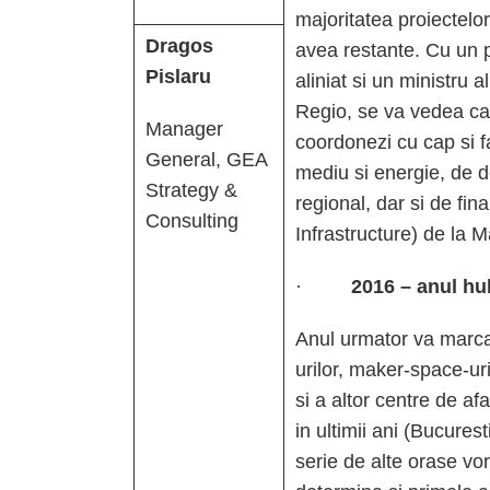
majoritatea proiectelo
Dragos
avea restante. Cu un 
Pislaru
aliniat si un ministru 
Regio, se va vedea ca 
Manager
coordonezi cu cap si f
General, GEA
mediu si energie, de 
Strategy &
regional, dar si de fi
Consulting
Infrastructure) de la 
·
2016 – anul hu
Anul urmator va marca
urilor, maker-space-uri
si a altor centre de af
in ultimii ani (Bucurest
serie de alte orase vo