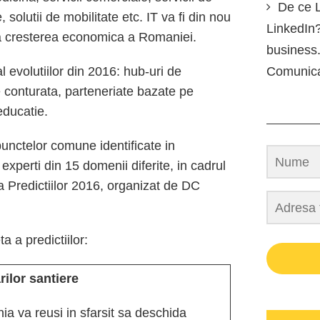
De ce L
 solutii de mobilitate etc. IT va fi din nou
LinkedIn?
a cresterea economica a Romaniei.
business.
evolutiilor din 2016: hub-uri de
Comunic
e conturata, parteneriate bazate pe
educatie.
unctelor comune identificate in
xperti din 15 domenii diferite, in cadrul
Predictiilor 2016, organizat de DC
a a predictiilor:
ilor santiere
ia va reusi in sfarsit sa deschida