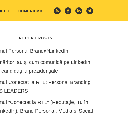
IDEO
COMUNICARE
RECENT POSTS
mul Personal Brand@LinkedIn
măritori au și cum comunică pe LinkedIn
i candidați la prezidențiale
mul Conectat la RTL: Personal Branding
ES LEADERS
ul “Conectat la RTL” (Reputație, Tu în
kedIn): Brand Personal, Media și Social