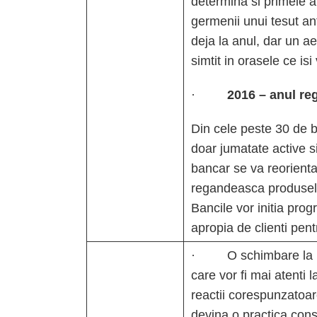
determina si primele al
germenii unui tesut an
deja la anul, dar un ae
simtit in orasele ce is
·
2016 – anul reg
Din cele peste 30 de 
doar jumatate active s
bancar se va reorienta 
regandeasca produsele,
Bancile vor initia pro
apropia de clienti pent
· O schimbare la nivel
care vor fi mai atenti 
reactii corespunzatoar
devina o practica cons