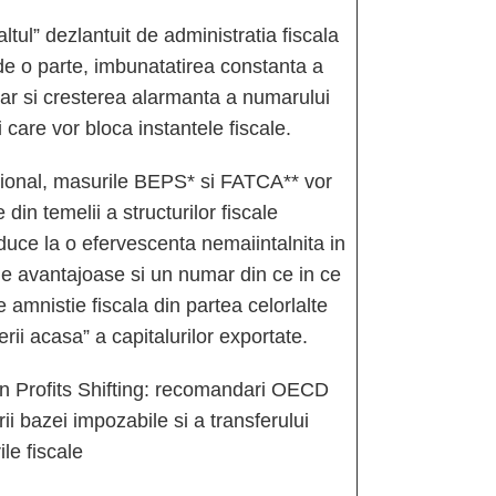
l” dezlantuit de administratia fiscala
de o parte, imbunatatirea constanta a
dar si cresterea alarmanta a numarului
 care vor bloca instantele fiscale.
onal, masurile BEPS* si FATCA** vor
din temelii a structurilor fiscale
duce la o efervescenta nemaiintalnita in
ale avantajoase si un numar din ce in ce
amnistie fiscala din partea celorlalte
erii acasa” a capitalurilor exportate.
n Profits Shifting: recomandari OECD
rii bazei impozabile si a transferului
ile fiscale