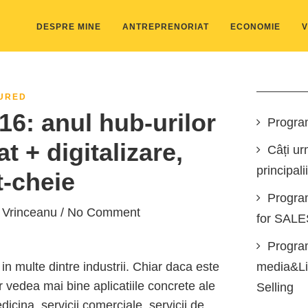
DESPRE MINE
ANTREPRENORIAT
ECONOMIE
V
URED
16: anul hub-urilor
Progra
t + digitalizare,
Câți ur
principali
-cheie
Progra
 Vrinceanu
/ No Comment
for SAL
Program
 in multe dintre industrii. Chiar daca este
media&Lin
or vedea mai bine aplicatiile concrete ale
Selling
icina, servicii comerciale, servicii de