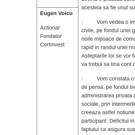
acesteia sa fie unul su
Eugen Voicu
· Vom vedea o implic
Actionar
civile, pe fondul unei 
Fondator
noile mijloace de com
Certinvest
rapid in randul unei m
Asteptarile lor se vor f
va trebui sa tina cont 
· Vom constata o cre
de pensii, pe fondul tr
administrarea privata a
sociale, prin intermediu
creeaza astfel notiunea
participant. Deficitul 
faptului ca asigura sus