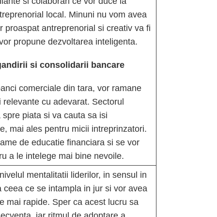
iante si colaborari ce vor duce la
treprenorial local. Minuni nu vom avea
r proaspat antreprenorial si creativ va fi
i vor propune dezvoltarea inteligenta.
andirii si consolidarii bancare
banci comerciale din tara, vor ramane
i relevante cu adevarat. Sectorul
spre piata si va cauta sa isi
 mai ales pentru micii intreprinzatori.
grame de educatie financiara si se vor
ru a le intelege mai bine nevoile.
ul mentalitatii liderilor, in sensul in
la ceea ce se intampla in jur si vor avea
e mai rapide. Sper ca acest lucru sa
ecventa, iar ritmul de adoptare a