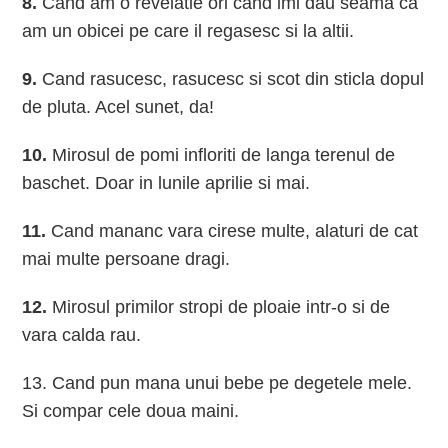
8.
Cand am o revelatie ori cand imi dau seama ca
am un obicei pe care il regasesc si la altii.
9.
Cand rasucesc, rasucesc si scot din sticla dopul
de pluta. Acel sunet, da!
10.
Mirosul de pomi infloriti de langa terenul de
baschet. Doar in lunile aprilie si mai.
11.
Cand mananc vara cirese multe, alaturi de cat
mai multe persoane dragi.
12.
Mirosul primilor stropi de ploaie intr-o si de
vara calda rau.
13. Cand pun mana unui bebe pe degetele mele.
Si compar cele doua maini.