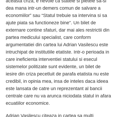
aceasta criza, e nevoie ca statele si pietele sa-si
dea mana intr-un demers comun de salvare a
economiilor” sau “Statul trebuie sa intervina si sa
ajute piata sa functioneze bine”. Un bilet de
externare contine sfaturi, dar mai ales restrictii din
partea medicului specialist, care conform
argumentatiei din cartea lui Adrian Vasilescu este
intruchipat de institutiile etatiste. Intr-o perioada in
care ineficienta interventiei statului si esecul
sistemelor politizate sunt evidente, un bilet de
iesire din criza pecetluit de parafa etatista nu este
credibil, in opinia mea, insa de inteles daca ideea
este lansata de catre un reprezentant al bancii
centrale care nu va arunca niciodata statul in afara
ecuatiilor economice.
Adrian Vasilescu citeaza in cartea sa multi