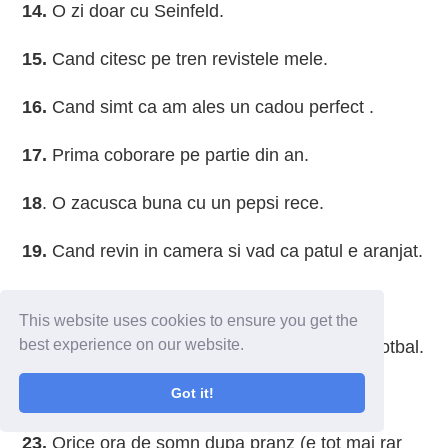
14.
O zi doar cu Seinfeld.
15.
Cand citesc pe tren revistele mele.
16.
Cand simt ca am ales un cadou perfect .
17.
Prima coborare pe partie din an.
18
. O zacusca buna cu un pepsi rece.
19.
Cand revin in camera si vad ca patul e aranjat.
20.
Ratzele din parcurile bucurestene.
This website uses cookies to ensure you get the
best experience on our website.
21
. Mirosul de gazon, inainte de un meci de fotbal.
Got it!
22.
Orice cuplu simpatic de batranei.
23.
Orice ora de somn dupa pranz (e tot mai rar