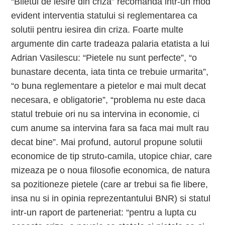
“Biletul de iesire din criza” recomanda intr-un mod
evident interventia statului si reglementarea ca
solutii pentru iesirea din criza. Foarte multe
argumente din carte tradeaza palaria etatista a lui
Adrian Vasilescu: “Pietele nu sunt perfecte”, “o
bunastare decenta, iata tinta ce trebuie urmarita”,
“o buna reglementare a pietelor e mai mult decat
necesara, e obligatorie”, “problema nu este daca
statul trebuie ori nu sa intervina in economie, ci
cum anume sa intervina fara sa faca mai mult rau
decat bine”. Mai profund, autorul propune solutii
economice de tip struto-camila, utopice chiar, care
mizeaza pe o noua filosofie economica, de natura
sa pozitioneze pietele (care ar trebui sa fie libere,
insa nu si in opinia reprezentantului BNR) si statul
intr-un raport de parteneriat: “pentru a lupta cu