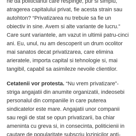
ne da politicianul care respinge, pur si simplu,
atragerea capitalului privat, fie acesta strain sau
autohton? “Privatizarea nu trebuie sa fie un
obiectiv in sine. Avem si alte variante de lucru.”
Care sunt variantele, am vazut in ultimii patru-cinci
ani. Eu, unul, nu am descoperit un drum ocolitor
mai sanatos decat privatizarea, care elimina
arieratele, importa capital si tehnologie si, mai
tangibil, capabil sa asimileze nevoile clientilor.
Cetatenii vor protesta.
“Nu vrem privatizare”-
striga angajatii din anumite organizatii, indeosebi
personalul din companiile in care puterea
sindicatelor este mare. Angajatii unor companii
sau regii de stat se opun privatizarii, ba chiar
ameninta cu greva si, in consecinta, politicienii in
cautare de popularitate subscriu lozinicilor anti-