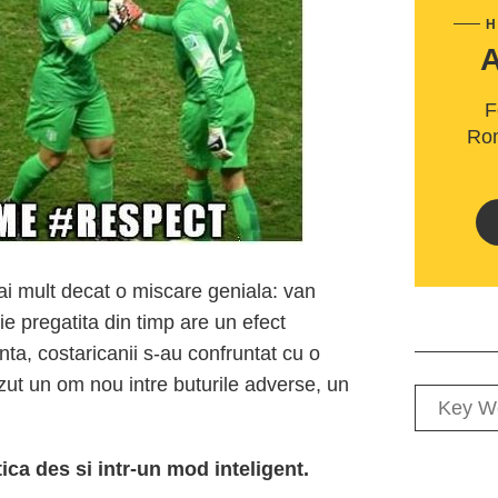
H
F
Rom
i mult decat o miscare geniala: van
ie pregatita din timp are un efect
nta, costaricanii s-au confruntat cu o
zut un om nou intre buturile adverse, un
a des si intr-un mod inteligent.