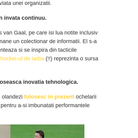
iata unei organizatii.
 invata continuu.
s van Gaal, pe care isi lua notite inclusiv
mane un colectionar de informatii. El s-a
teaza si se inspira din tacticile
,
hockei-ul de iarba
(!!) reprezinta o sursa
oseasca inovatia tehnologica.
ii olandezi
folosesc in prezent
ochelarii
 pentru a-si imbunatati performantele