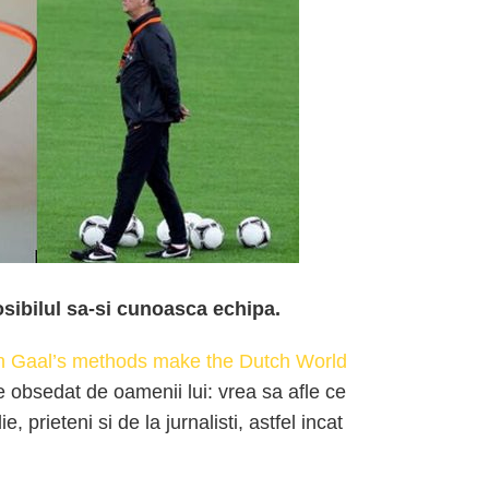
sibilul sa-si cunoasca echipa.
n Gaal’s methods make the Dutch World
 obsedat de oamenii lui: vrea sa afle ce
, prieteni si de la jurnalisti, astfel incat