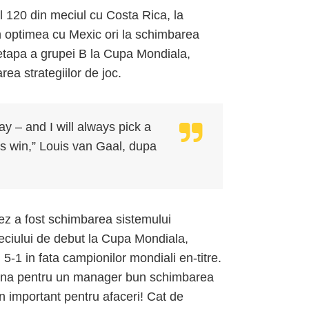
l 120 din meciul cu Costa Rica, la
in optimea cu Mexic ori la schimbarea
a etapa a grupei B la Cupa Mondiala,
ea strategiilor de joc.
y – and I will always pick a
us win,” Louis van Gaal, dupa
dez a fost schimbarea sistemului
 meciului de debut la Cupa Mondiala,
 5-1 in fata campionilor mondiali en-titre.
amna pentru un manager bun schimbarea
n important pentru afaceri! Cat de