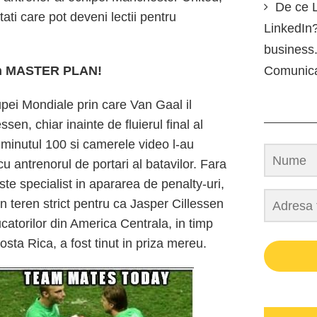
De ce L
ati care pot deveni lectii pentru
LinkedIn?
business.
un MASTER PLAN!
Comunic
upei Mondiale prin care Van Gaal il
ssen, chiar inainte de fluierul final al
 minutul 100 si camerele video l-au
u antrenorul de portari al batavilor. Fara
ste specialist in apararea de penalty-uri,
n teren strict pentru ca Jasper Cillessen
ucatorilor din America Centrala, in timp
osta Rica, a fost tinut in priza mereu.