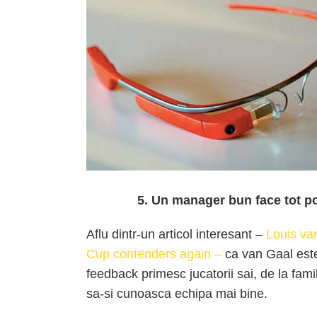
5. Un manager bun face tot po
Aflu dintr-un articol interesant –
Louis va
Cup contenders again –
ca van Gaal este
feedback primesc jucatorii sai, de la familie
sa-si cunoasca echipa mai bine.