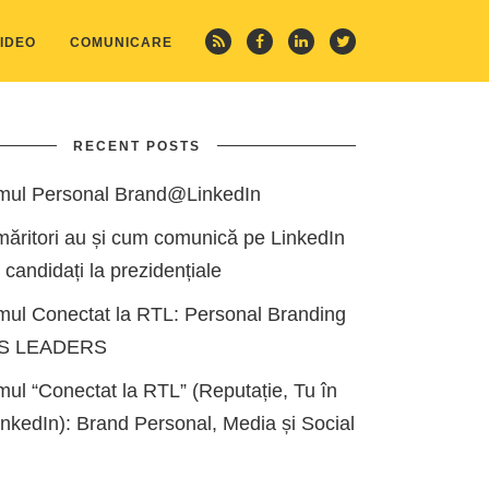
IDEO
COMUNICARE
RECENT POSTS
mul Personal Brand@LinkedIn
măritori au și cum comunică pe LinkedIn
i candidați la prezidențiale
mul Conectat la RTL: Personal Branding
ES LEADERS
ul “Conectat la RTL” (Reputație, Tu în
kedIn): Brand Personal, Media și Social