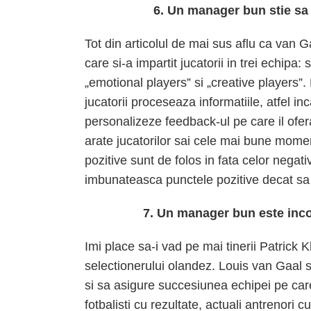
6. Un manager bun stie sa
Tot din articolul de mai sus aflu ca van G
care si-a impartit jucatorii in trei echipa: s
„emotional players” si „creative players”. 
jucatorii proceseaza informatiile, atfel i
personalizeze feedback-ul pe care il ofer
arate jucatorilor sai cele mai bune moment
pozitive sunt de folos in fata celor negat
imbunateasca punctele pozitive decat sa 
7. Un manager bun este incon
Imi place sa-i vad pe mai tinerii Patrick K
selectionerului olandez. Louis van Gaal s
si sa asigure succesiunea echipei pe care
fotbalisti cu rezultate, actuali antrenori 