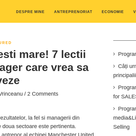
DESPRE MINE
ANTREPRENORIAT
ECONOMIE
V
URED
sti mare! 7 lectii
Progra
ager care vrea sa
Câți ur
principali
veze
Progra
Vrinceanu
/ 2 Comments
for SAL
Program
ezultatelor, la fel si managerii din
media&Lin
e doua sectoare este pertinenta.
Selling
ul antrenor al echipei Manchester United,