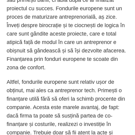
sau primești banii, ci abia după ce ai finalizat
proiectul cu succes. Fondurile europene sunt un
proces de maturizare antreprenorială, aș zice.
Înveți despre birocrație și te ciocnești de logica în
care sunt gândite aceste proiecte, care e total
atipică față de modul în care un antreprenor e
obișnuit să gândească și să își dezvolte afacerea.
Finanțarea prin fonduri europene te scoate din
zona de confort.
Altfel, fondurile europene sunt relativ ușor de
obținut, mai ales ca antreprenor tech. Primești o
finanțare utilă fără să oferi la schimb procente din
companie. Acesta este marele avantaj, de fapt:
dacă firma ta poate să susțină partea de co-
finanțare și costurile, realizezi o investiție în
companie. Trebuie doar să fii atent la acte și