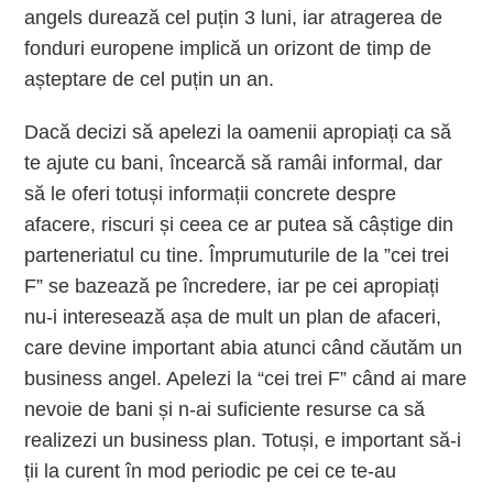
angels
durează cel puțin 3 luni, iar atragerea de
fonduri europene implică un orizont de timp de
așteptare de cel puțin un an.
Dacă decizi să apelezi la oamenii apropiați ca să
te ajute cu bani, încearcă să ramâi informal, dar
să le oferi totuși informații concrete despre
afacere, riscuri și ceea ce ar putea să câștige din
parteneriatul cu tine. Împrumuturile de la ”cei trei
F” se bazează pe încredere, iar pe cei apropiați
nu-i interesează așa de mult un plan de afaceri,
care devine important abia atunci când căutăm un
business angel
. Apelezi la “cei trei F” când ai mare
nevoie de bani și n-ai suficiente resurse ca să
realizezi un business plan. Totuși, e important să-i
ții la curent în mod periodic pe cei ce te-au