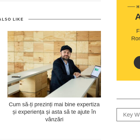
H
ALSO LIKE
F
Rom
Cum să-ți prezinți mai bine expertiza
și experiența și asta să te ajute în
vânzări