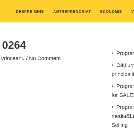
DESPRE MINE
ANTREPRENORIAT
ECONOMIE
V
0264
Progra
 Vrinceanu
/ No Comment
Câți ur
principali
Progra
for SAL
Program
media&Lin
Selling