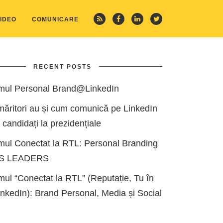
IDEO
COMUNICARE
RECENT POSTS
mul Personal Brand@LinkedIn
măritori au și cum comunică pe LinkedIn
i candidați la prezidențiale
mul Conectat la RTL: Personal Branding
ES LEADERS
ul “Conectat la RTL” (Reputație, Tu în
kedIn): Brand Personal, Media și Social