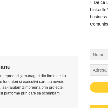
De ce L
LinkedIn?
business.
Comunic
eanu
antreprenori și manageri din firme de tip
de fondatori si executivi care au nevoie
i să-i ajutăm #împreună prin proiecte,
 și platforme prin care să schimbăm