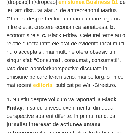
[dropcap]In[/dropcap]
emisiunea Business B1
de
ieri am discutat alaturi de antreprenorul Marius
Ghenea despre trei lucruri mari cu mare legatura
intre ele:
a.
crestere economica sanatoasa,
b.
economisire si
c.
Black Friday. Cele trei teme au o
relatie directa intre ele atat de evidenta incat multi
nu o accepta si, mai mult, ne ofera obsesiv un
singur sfat: “Consumati, consumati, consumati!”.
Iata doua abordari/perspective discutate in
emisiune pe care le-am scris, mai pe larg, si in cel
mai recent
editorial
publicat pe Wall-Street.ro.
1.
Nu stiu despre voi cum va raportati la
Black
Friday
, insa eu privesc evenimentul din doua
perspective aparent diferite. In primul rand, ca
jurnalist interesat de actiunea umana
antreprenoriala
, apreciez strategiile de business