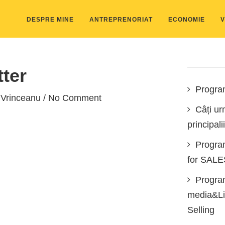
DESPRE MINE
ANTREPRENORIAT
ECONOMIE
V
tter
Progra
 Vrinceanu
/ No Comment
Câți ur
principali
Progra
for SAL
Program
media&Lin
Selling