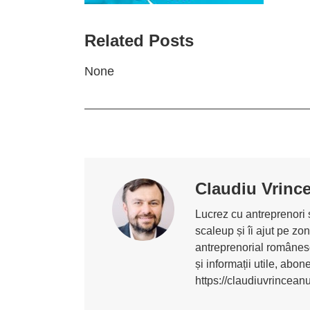
Related Posts
None
Claudiu Vrinc
Lucrez cu antreprenori ș
scaleup și îi ajut pe z
antreprenorial românesc
și informații utile, abo
https://claudiuvrincean