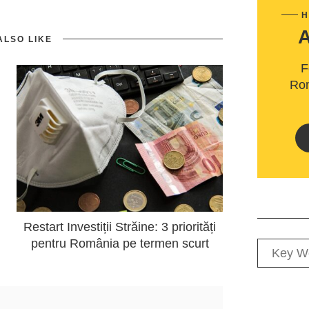
H
ALSO LIKE
F
Rom
Restart Investiții Străine: 3 priorități
pentru România pe termen scurt