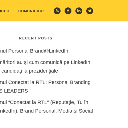
IDEO
COMUNICARE
RECENT POSTS
mul Personal Brand@LinkedIn
măritori au și cum comunică pe LinkedIn
i candidați la prezidențiale
mul Conectat la RTL: Personal Branding
ES LEADERS
ul “Conectat la RTL” (Reputație, Tu în
kedIn): Brand Personal, Media și Social