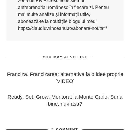
zona de PR + cresc ecosistemul
antreprenorial românesc în fiecare zi. Pentru
mai multe analize și informații utile,
abonează-te la noutățile blogului meu:
https://claudiuvrinceanu.ro/abonare-noutati/
YOU MAY ALSO LIKE
Franciza. Francizarea: alternativa la o idee proprie
[VIDEO]
Ready, Set, Grow: Mentorat la Monte Carlo. Suna
bine, nu-i asa?
1 COMMENT