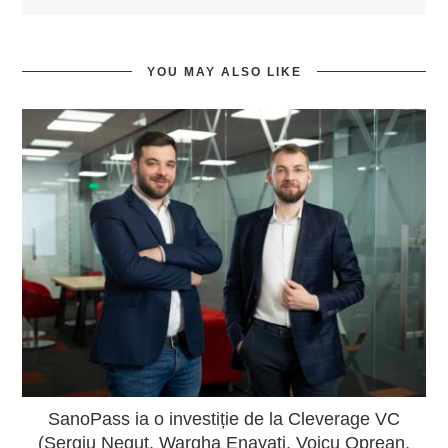
YOU MAY ALSO LIKE
SanoPass ia o investiție de la Cleverage VC
(Sergiu Neguț, Wargha Enayati, Voicu Oprean,