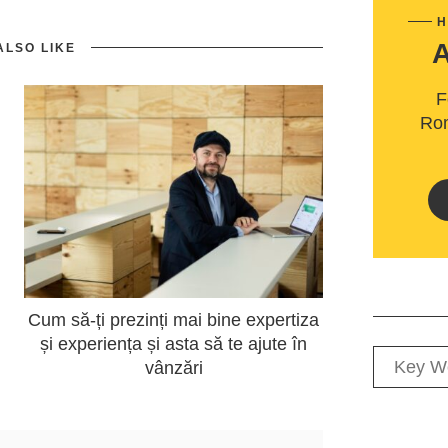
H
ALSO LIKE
F
Rom
Cum să-ți prezinți mai bine expertiza
și experiența și asta să te ajute în
vânzări