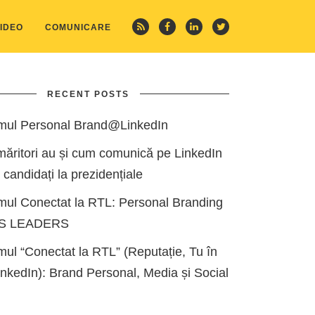
IDEO
COMUNICARE
RECENT POSTS
mul Personal Brand@LinkedIn
măritori au și cum comunică pe LinkedIn
i candidați la prezidențiale
mul Conectat la RTL: Personal Branding
ES LEADERS
ul “Conectat la RTL” (Reputație, Tu în
kedIn): Brand Personal, Media și Social