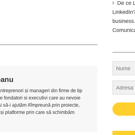
De ce L
LinkedIn?
business.
Comunic
eanu
antreprenori și manageri din firme de tip
de fondatori si executivi care au nevoie
i să-i ajutăm #împreună prin proiecte,
 și platforme prin care să schimbăm