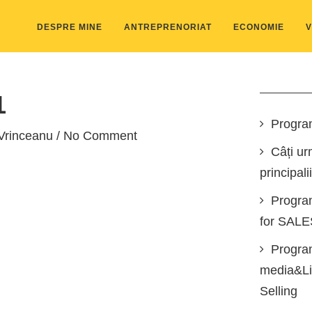
DESPRE MINE
ANTREPRENORIAT
ECONOMIE
V
1
Progra
Vrinceanu
/ No Comment
Câți ur
principali
Progra
for SAL
Program
media&Lin
Selling