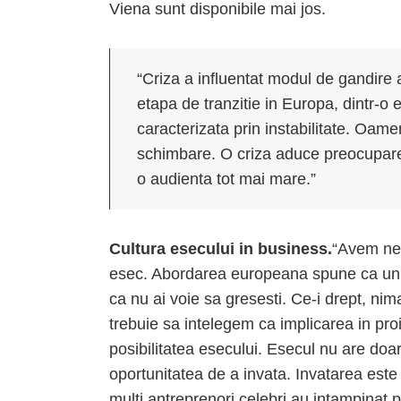
Viena sunt disponibile mai jos.
“Criza a influentat modul de gandire 
etapa de tranzitie in Europa, dintr-o
caracterizata prin instabilitate. Oam
schimbare. O criza aduce preocuparea
o audienta tot mai mare.”
Cultura esecului in business.
“Avem nev
esec. Abordarea europeana spune ca un es
ca nu ai voie sa gresesti. Ce-i drept, ni
trebuie sa intelegem ca implicarea in pro
posibilitatea esecului. Esecul nu are doar
oportunitatea de a invata. Invatarea este
multi antreprenori celebri au intampinat 