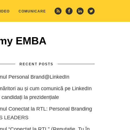
IDEO
COMUNICARE
demy EMBA
RECENT POSTS
mul Personal Brand@LinkedIn
măritori au și cum comunică pe LinkedIn
i candidați la prezidențiale
mul Conectat la RTL: Personal Branding
ES LEADERS
ul “Conectat la RTL” (Reputație, Tu în