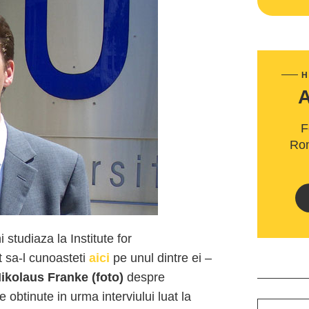
H
F
Rom
 studiaza la Institute for
t sa-l cunoasteti
aici
pe unul dintre ei –
ikolaus Franke (foto)
despre
 obtinute in urma interviului luat la