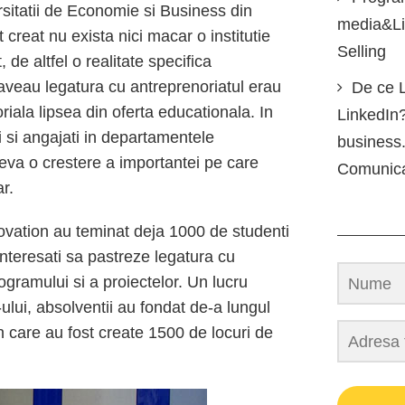
rsitatii de Economie si Business din
media&Lin
t creat nu exista nici macar o institutie
Selling
 de altfel o realitate specifica
 aveau legatura cu antreprenoriatul erau
De ce L
iala lipsea din oferta educationala. In
LinkedIn?
 si angajati in departamentele
business.
eleva o crestere a importantei pe care
Comunic
r.
novation au teminat deja 1000 de studenti
 interesati sa pastreze legatura cu
rogramului si a proiectelor. Un lucru
ului, absolventii au fondat de-a lungul
 care au fost create 1500 de locuri de