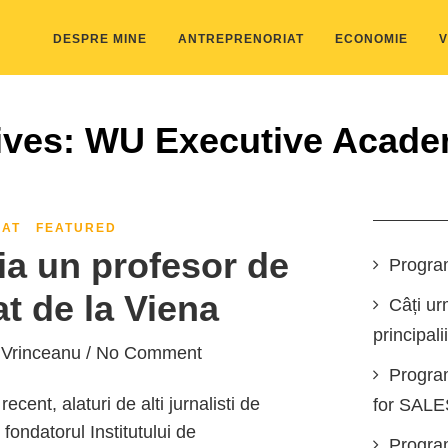
DESPRE MINE
ANTREPRENORIAT
ECONOMIE
V
ives: WU Executive Aca
IAT
FEATURED
a un profesor de
Progra
t de la Viena
Câți ur
principali
 Vrinceanu
/ No Comment
Progra
ecent, alaturi de alti jurnalisti de
for SAL
fondatorul Institutului de
Program