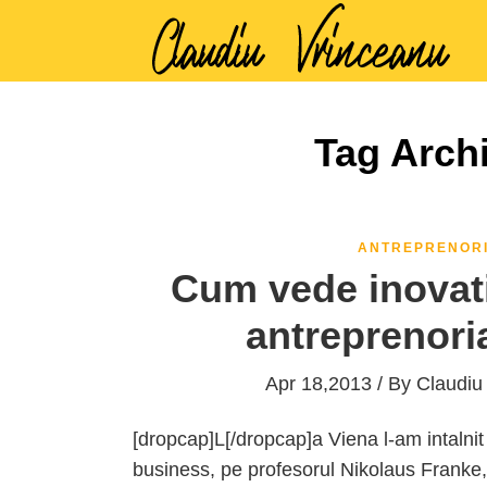
Tag Arch
ANTREPRENOR
Cum vede inovati
antreprenoria
Apr 18,2013 / By
Claudiu
[dropcap]L[/dropcap]a Viena l-am intalnit r
business, pe profesorul Nikolaus Franke, 