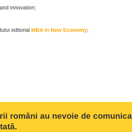
 and Innovation;
tului editorial
MBA in New Economy
;
rii români au nevoie de comunicar
tată.