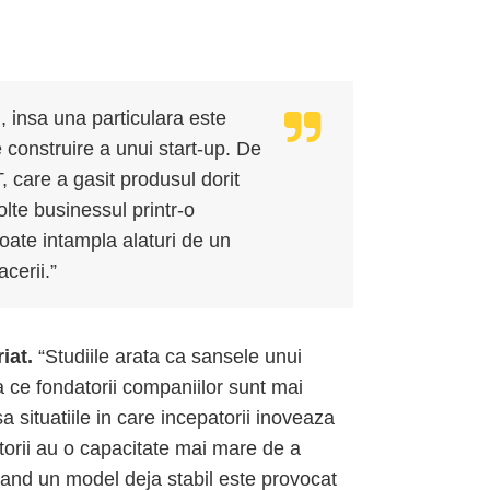
i, insa una particulara este
de construire a unui start-up. De
, care a gasit produsul dorit
olte businessul printr-o
oate intampla alaturi de un
cerii.”
riat.
“Studiile arata ca sansele unui
 ce fondatorii companiilor sunt mai
a situatiile in care incepatorii inoveaza
orii au o capacitate mai mare de a
 cand un model deja stabil este provocat