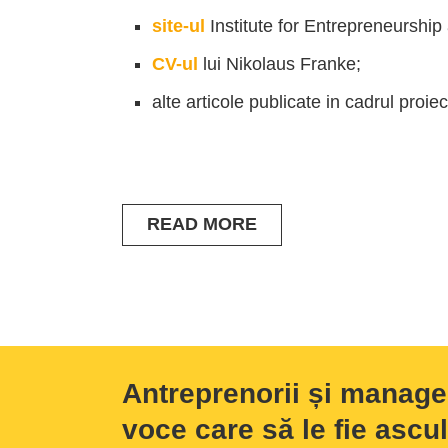
site-ul
Institute for Entrepreneurship
CV-ul
lui Nikolaus Franke;
alte articole publicate in cadrul proiec
READ MORE
Antreprenorii și manage
voce care să le fie ascul