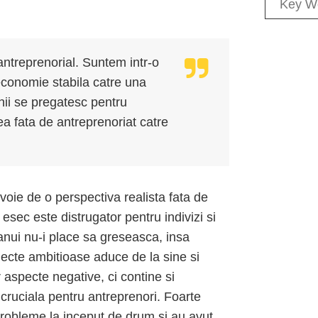
antreprenorial. Suntem intr-o
 economie stabila catre una
enii se pregatesc pentru
 fata de antreprenoriat catre
oie de o perspectiva realista fata de
ec este distrugator pentru indivizi si
manui nu-i place sa greseasca, insa
iecte ambitioase aduce de la sine si
 aspecte negative, ci contine si
 cruciala pentru antreprenori. Foarte
probleme la inceput de drum si au avut