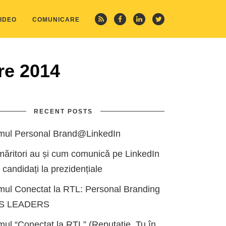
IDEO
COMUNICARE
re 2014
RECENT POSTS
mul Personal Brand@LinkedIn
măritori au și cum comunică pe LinkedIn
i candidați la prezidențiale
mul Conectat la RTL: Personal Branding
ES LEADERS
ul “Conectat la RTL” (Reputație, Tu în