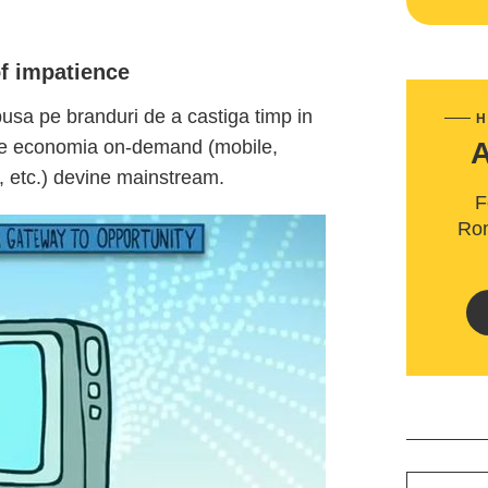
f impatience
pusa pe branduri de a castiga timp in
H
 care economia on-demand (mobile,
i, etc.) devine mainstream.
F
Rom