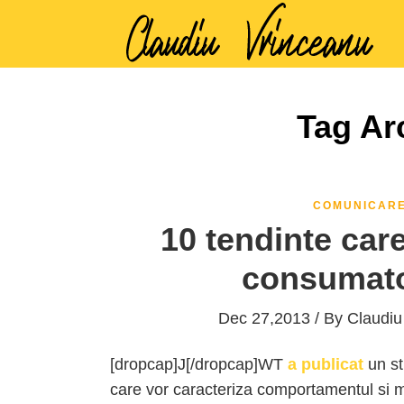
Tag Ar
COMUNICAR
10 tendinte care
consumator
Dec 27,2013 / By
Claudiu
[dropcap]J[/dropcap]WT
a publicat
un st
care vor caracteriza comportamentul si m