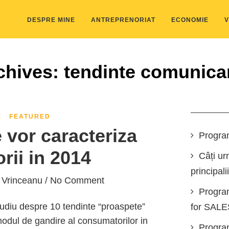
DESPRE MINE
ANTREPRENORIAT
ECONOMIE
V
chives: tendinte comunica
E
FEATURED
 vor caracteriza
Progra
ii in 2014
Câți ur
principali
 Vrinceanu
/ No Comment
Progra
udiu despre 10 tendinte “proaspete”
for SAL
odul de gandire al consumatorilor in
Program