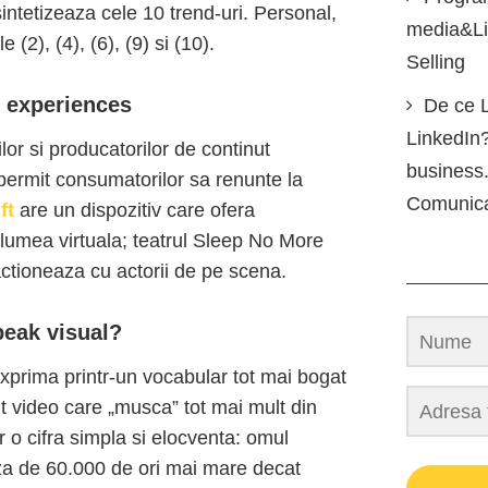
ntetizeaza cele 10 trend-uri. Personal,
media&Lin
 (2), (4), (6), (9) si (10).
Selling
 experiences
De ce L
LinkedIn?
ilor si producatorilor de continut
business.
permit consumatorilor sa renunte la
Comunic
ft
are un dispozitiv care ofera
n lumea virtuala; teatrul Sleep No More
actioneaza cu actorii de pe scena.
peak visual?
xprima printr-un vocabular tot mai bogat
ut video care „musca” tot mai mult din
 o cifra simpla si elocventa: omul
za de 60.000 de ori mai mare decat