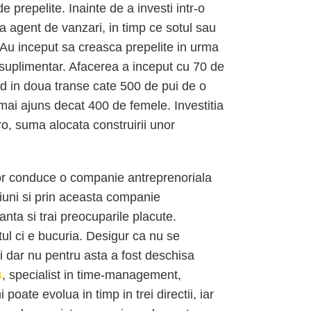
 prepelite. Inainte de a investi intr-o
a agent de vanzari, in timp ce sotul sau
. Au inceput sa creasca prepelite in urma
t suplimentar. Afacerea a inceput cu 70 de
and in doua transe cate 500 de pui de o
mai ajuns decat 400 de femele. Investitia
ro, suma alocata construirii unor
r conduce o companie antreprenoriala
asiuni si prin aceasta companie
anta si trai preocuparile placute.
tul ci e bucuria. Desigur ca nu se
ui dar nu pentru asta a fost deschisa
s
, specialist in time-management,
oate evolua in timp in trei directii, iar