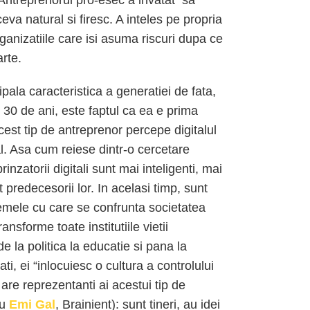
. Antreprenorul pro-esec a invatat sa
eva natural si firesc. A inteles pe propria
rganizatiile care isi asuma riscuri dupa ce
rte.
ipala caracteristica a generatiei de fata,
 30 de ani, este faptul ca ea e prima
acest tip de antreprenor percepe digitalul
l. Asa cum reiese dintr-o cercetare
inzatorii digitali sunt mai inteligenti, mai
t predecesorii lor. In acelasi timp, sunt
lemele cu care se confrunta societatea
ansforme toate institutiile vietii
 la politica la educatie si pana la
ti, ei “inlocuiesc o cultura a controlului
are reprezentanti ai acestui tip de
au
Emi Gal
, Brainient): sunt tineri, au idei