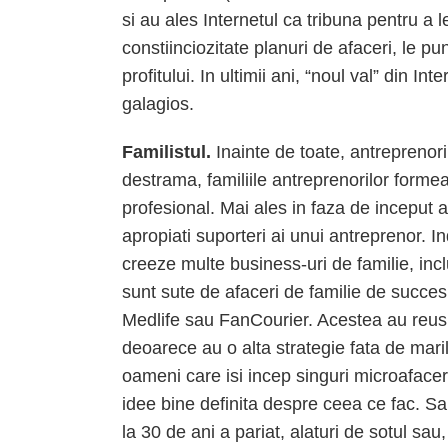
si au ales Internetul ca tribuna pentru a
constiinciozitate planuri de afaceri, le pu
profitului. In ultimii ani, “noul val” din I
galagios.
Familistul.
Inainte de toate, antreprenorii
destrama, familiile antreprenorilor forme
profesional. Mai ales in faza de inceput a
apropiati suporteri ai unui antreprenor. I
creeze multe business-uri de familie, inc
sunt sute de afaceri de familie de succe
Medlife sau FanCourier. Acestea au reusit 
deoarece au o alta strategie fata de maril
oameni care isi incep singuri microafaceril
idee bine definita despre ceea ce fac. Sa
la 30 de ani a pariat, alaturi de sotul sa