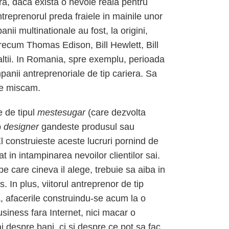
ra, daca exista o nevoie reala pentru
treprenorul preda fraiele in mainile unor
ii multinationale au fost, la origini,
recum Thomas Edison, Bill Hewlett, Bill
altii. In Romania, spre exemplu, perioada
nii antreprenoriale de tip cariera. Sa
ne miscam.
 de tipul
mestesugar
(care dezvolta
p
designer
gandeste produsul sau
l construieste aceste lucruri pornind de
 in intampinarea nevoilor clientilor sai.
pe care cineva il alege, trebuie sa aiba in
 In plus, viitorul antreprenor de tip
, afacerile construindu-se acum la o
siness fara Internet, nici macar o
i despre bani, ci si despre ce pot sa fac