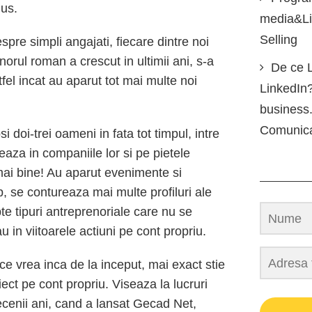
dus.
media&Lin
Selling
pre simpli angajati, fiecare dintre noi
norul roman a crescut in ultimii ani, s-a
De ce L
stfel incat au aparut tot mai multe noi
LinkedIn?
business.
Comunic
doi-trei oameni in fata tot timpul, intre
aza in companiile lor si pe pietele
 mai bine! Au aparut evenimente si
p, se contureaza mai multe profiluri ale
te tipuri antreprenoriale care nu se
u in viitoarele actiuni pe cont propriu.
 ce vrea inca de la inceput, mai exact stie
ect pe cont propriu. Viseaza la lucruri
ecenii ani, cand a lansat Gecad Net,