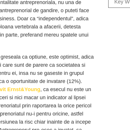
talitate antreprenoriala, nu una de
antreprenorial de gandire, o puteti face
business. Doar ca “independentul”, adica
oloana vertebrala a afacerii, detesta
as in parte, preferand mereu spatele unui
 greseala ca optiune, este optimist, adica
i care sunt de parere ca societatea si
ntru ei, insa nu se gaseste in grupul
ca o oportunitate de invatare (12%).
ivit Ernst&Young
, ca esecul nu este un
eri si nici macar un indicator al lipsei
noriatul prin raportarea la orice pericol
prenoriatul nu-i pentru oricine, astfel
rsiunea la risc chiar inainte de a incepe