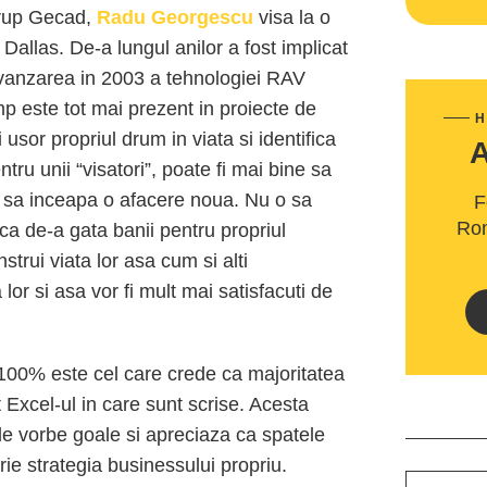
grup Gecad,
Radu Georgescu
visa la o
 Dallas. De-a lungul anilor a fost implicat
st vanzarea in 2003 a tehnologiei RAV
timp este tot mai prezent in proiecte de
H
 usor propriul drum in viata si identifica
tru unii “visatori”, poate fi mai bine sa
ii sa inceapa o afacere noua. Nu o sa
F
Rom
ca de-a gata banii pentru propriul
trui viata lor asa cum si alti
lor si asa vor fi mult mai satisfacuti de
00% este cel care crede ca majoritatea
t Excel-ul in care sunt scrise. Acesta
de vorbe goale si apreciaza ca spatele
rie strategia businessului propriu.