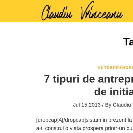
T
ANTREPRENOR
7 tipuri de antrepr
de initi
Jul 15,2013 / By
Claudiu
[dropcap]A[/dropcap]sistam in prezent la 
a-ti construi o viata prospera printr-un b