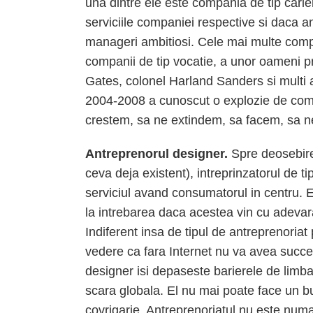
una dintre ele este compania de tip carie
serviciile companiei respective si daca an
manageri ambitiosi. Cele mai multe compan
companii de tip vocatie, a unor oameni p
Gates, colonel Harland Sanders si multi 
2004-2008 a cunoscut o explozie de compa
crestem, sa ne extindem, sa facem, sa 
Antreprenorul designer.
Spre deosebire
ceva deja existent), intreprinzatorul de ti
serviciul avand consumatorul in centru. E
la intrebarea daca acestea vin cu adevarat
Indiferent insa de tipul de antreprenoriat 
vedere ca fara Internet nu va avea succes.
designer isi depaseste barierele de limba
scara globala. El nu mai poate face un bu
covrigarie. Antreprenoriatul nu este numa