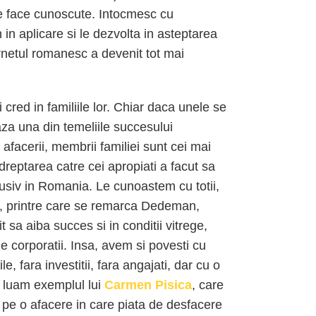
 le face cunoscute. Intocmesc cu
n in aplicare si le dezvolta in asteptarea
nternetul romanesc a devenit tot mai
 cred in familiile lor. Chiar daca unele se
aza una din temeliile succesului
 afacerii, membrii familiei sunt cei mai
ndreptarea catre cei apropiati a facut sa
lusiv in Romania. Le cunoastem cu totii,
s, printre care se remarca Dedeman,
sa aiba succes si in conditii vitrege,
e corporatii. Insa, avem si povesti cu
e, fara investitii, fara angajati, dar cu o
 luam exemplul lui
Carmen Pisica
, care
u, pe o afacere in care piata de desfacere