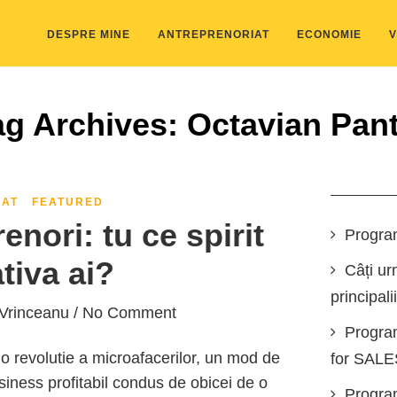
DESPRE MINE
ANTREPRENORIAT
ECONOMIE
V
ag Archives: Octavian Pant
IAT
FEATURED
enori: tu ce spirit
Progra
ativa ai?
Câți ur
principali
 Vrinceanu
/ No Comment
Progra
o revolutie a microafacerilor, un mod de
for SAL
usiness profitabil condus de obicei de o
Program