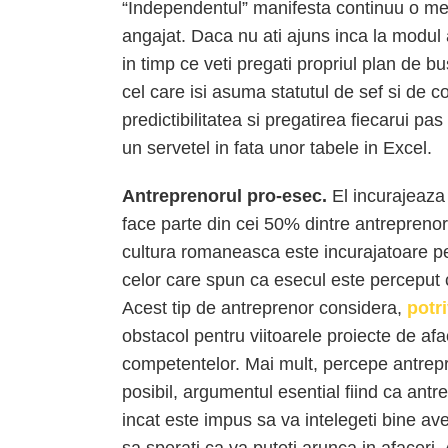
“Independentul” manifesta continuu o men
angajat. Daca nu ati ajuns inca la modul 
in timp ce veti pregati propriul plan de 
cel care isi asuma statutul de sef si de c
predictibilitatea si pregatirea fiecarui p
un servetel in fata unor tabele in Excel.
Antreprenorul pro-esec.
El incurajeaza
face parte din cei 50% dintre antreprenor
cultura romaneasca este incurajatoare pe
celor care spun ca esecul este perceput 
Acest tip de antreprenor considera,
potr
obstacol pentru viitoarele proiecte de afac
competentelor. Mai mult, percepe antrepre
posibil, argumentul esential fiind ca antre
incat este impus sa va intelegeti bine ave