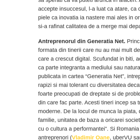
sa sperati ca va puteti arunca in afaceri
accepte insuccesul, l-a luat ca atare, ca c
piele ca inovatia ia nastere mai ales in o
si-a rafinat calitatea de a merge mai depa
Antreprenorul din Generatia Net.
Princ
formata din tinerii care nu au mai mult de
care a crescut digital. Scufundat in biti, 
ca parte integranta a mediului sau natura
publicata in cartea “Generatia Net”, intrepr
rapizi si mai tolerant cu diversitatea deca
foarte preocupati de dreptate si de prob
din care fac parte. Acesti tineri incep sa tr
moderne. De la locul de munca la piata, de
familie, unitatea de baza a oricarei societa
cu o cultura a performantei”. Si Romania 
antreprenori (
Vladimir Oane
, uberVU s