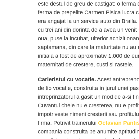
este destul de greu de castigat: o ferma de
ferma de prepelite Carmen Pisica lucra c
era angajat la un service auto din Braila
cu trei ani din dorinta de a avea un veni
oua, puse la incubat, ulterior achizition
saptamana, din care la maturitate nu au 
initiala a fost de aproximativ 1.000 de eu
maternitati de crestere, custi si rastele.
Carieristul cu vocatie.
Acest antrepreno
de tip vocatie, construita in jurul unei p
intreprinzatorul a gasit un mod de a-si fin
Cuvantul cheie nu e cresterea, nu e profi
impotriveste nimeni cresterii sau profitul
firma. Potrivit trainerului
Octavian Panti
compania construita pe anumite aptitudini p