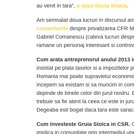
au venit in tara”,
a spus Gruia Stoica
.
Am semnalat doua lucruri in discursul an
comentariile
despre privatizarea CFR Mar
Gabriel Comanescu (cateva lucruri despr
ramane un personaj interesant si controv
Cum arata antreprenorul anului 2013 in
insistat pe plata taxelor si a impozitelor p
Romania mai poate supravietui economic s
incepem sa existam si sa muncim in comu
depinde de binele celor din jurul nostru.
trebuie sa fie atent la ceea ce este in jur
Degeaba esti bogat daca tara este sarac
Cum investeste Gruia Stoica in CSR.
G
implica in comunitate prin intermediul u