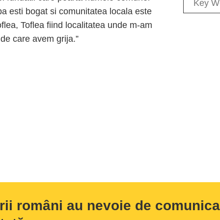
ba esti bogat si comunitatea locala este
flea, Toflea fiind localitatea unde m-am
 de care avem grija.”
rii români au nevoie de comunicar