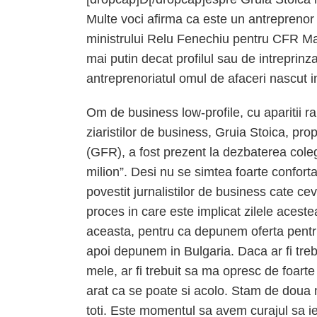
Multe voci afirma ca este un antreprenor p
ministrului Relu Fenechiu pentru CFR Ma
mai putin decat profilul sau de intreprinz
antreprenoriatul omul de afaceri nascut in
Om de business low-profile, cu aparitii ra
ziaristilor de business, Gruia Stoica, p
(GFR), a fost prezent la dezbaterea coleg
milion”. Desi nu se simtea foarte conforta
povestit jurnalistilor de business cate c
proces in care este implicat zilele aces
aceasta, pentru ca depunem oferta pentru
apoi depunem in Bulgaria. Daca ar fi treb
mele, ar fi trebuit sa ma opresc de foarte 
arat ca se poate si acolo. Stam de doua mi
toti. Este momentul sa avem curajul sa ie