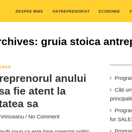
DESPRE MINE
ANTREPRENORIAT
ECONOMIE
V
chives: gruia stoica antr
URED
reprenorul anului
Progra
a fie atent la
Câți ur
principali
atea sa
Progra
 Vrinceanu
/ No Comment
for SAL
Program
lti spun ca este bine conectat politic.