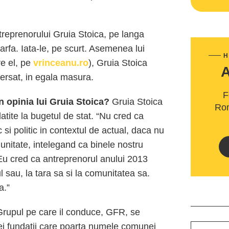
treprenorului Gruia Stoica, pe langa
fa. Iata-le, pe scurt. Asemenea lui
H
e el, pe
vrinceanu.ro
), Gruia Stoica
ersat, in egala masura.
F
 opinia lui Gruia Stoica?
Gruia Stoica
Rom
latite la bugetul de stat. “Nu cred ca
i politic in contextul de actual, daca nu
nitate, intelegand ca binele nostru
 Eu cred ca antreprenorul anului 2013
ul sau, la tara sa si la comunitatea sa.
a.”
rupul pe care il conduce, GFR, se
nei fundatii care poarta numele comunei