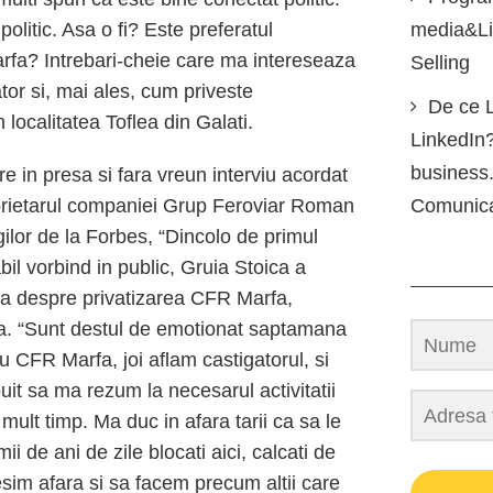
olitic. Asa o fi? Este preferatul
media&Lin
rfa? Intrebari-cheie care ma intereseaza
Selling
ator si, mai ales, cum priveste
De ce L
 localitatea Toflea din Galati.
LinkedIn?
business.
re in presa si fara vreun interviu acordat
roprietarul companiei Grup Feroviar Roman
Comunic
ilor de la Forbes, “Dincolo de primul
bil vorbind in public, Gruia Stoica a
eva despre privatizarea CFR Marfa,
tea. “Sunt destul de emotionat saptamana
 CFR Marfa, joi aflam castigatorul, si
uit sa ma rezum la necesarul activitatii
mult timp. Ma duc in afara tarii ca sa le
i de ani de zile blocati aici, calcati de
sim afara si sa facem precum altii care