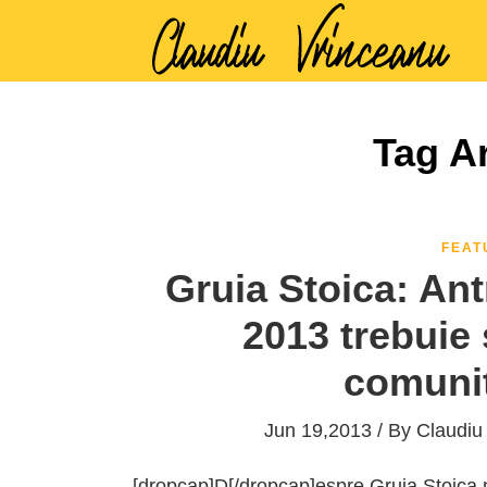
Tag Ar
FEAT
Gruia Stoica: Ant
2013 trebuie s
comunit
Jun 19,2013 / By
Claudiu
[dropcap]D[/dropcap]espre Gruia Stoica mu