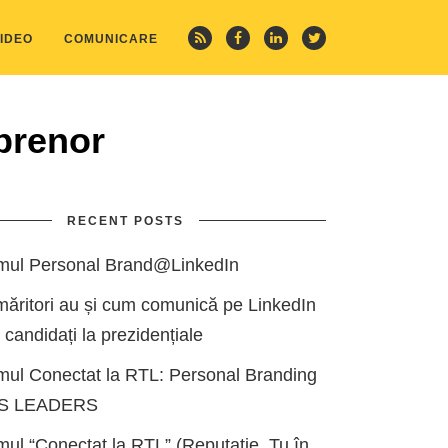
IDEO
COMUNICARE
eprenor
RECENT POSTS
mul Personal Brand@LinkedIn
măritori au și cum comunică pe LinkedIn
i candidați la prezidențiale
mul Conectat la RTL: Personal Branding
ES LEADERS
ul “Conectat la RTL” (Reputație, Tu în