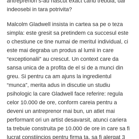
antreprenori s-au nascut exact cand trebuia, dar
indeosebi in tara potrivita?
Malcolm Gladwell insista in cartea sa pe o teza
simpla: este gresit sa pretindem ca succesul este
o chestiune ce tine numai de meritul individual, ci
este mai degraba un produs al lumii in care
“exceptionalii” au crescut. Un context care da
sansa unica de a profita de el si de a munci din
greu. Si pentru ca am ajuns la ingredientul
“munca”, merita adus in discutie un studiu
psihologic la care Gladwell face referire: regula
celor 10.000 de ore, conform careia pentru a
deveni un antreprenor mai bun, un atlet mai
performant ori un artist desavarsit, atunci cariera
ta trebuie construita pe 10.000 de ore in care sa fi
lucrat constiincios pentru firma ta, sa fi alergat 3