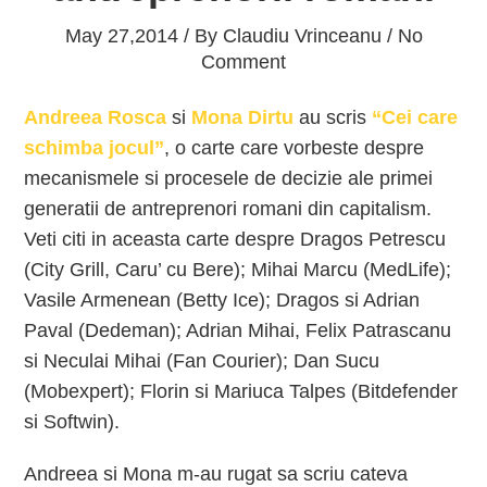
May 27,2014 / By
Claudiu Vrinceanu
/ No
Comment
Andreea Rosca
si
Mona Dirtu
au scris
“Cei care
schimba jocul”
, o carte care vorbeste despre
mecanismele si procesele de decizie ale primei
generatii de antreprenori romani din capitalism.
Veti citi in aceasta carte despre Dragos Petrescu
(City Grill, Caru’ cu Bere); Mihai Marcu (MedLife);
Vasile Armenean (Betty Ice); Dragos si Adrian
Paval (Dedeman); Adrian Mihai, Felix Patrascanu
si Neculai Mihai (Fan Courier); Dan Sucu
(Mobexpert); Florin si Mariuca Talpes (Bitdefender
si Softwin).
Andreea si Mona m-au rugat sa scriu cateva