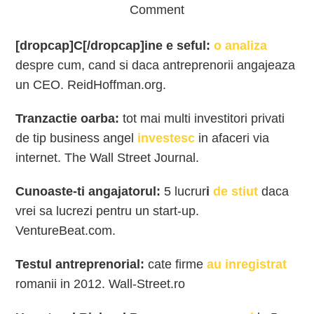
Comment
[dropcap]C[/dropcap]
ine e seful:
o analiza
despre cum, cand si daca antreprenorii angajeaza
un CEO. ReidHoffman.org.
Tranzactie oarba:
tot mai multi investitori privati
de tip business angel
investesc
in afaceri via
internet. The Wall Street Journal.
Cunoaste-ti angajatorul:
5 lucrur
i
de stiut
daca
vrei sa lucrezi pentru un start-up.
VentureBeat.com.
Testul antreprenorial:
cate firme
au inregistrat
romanii in 2012. Wall-Street.ro