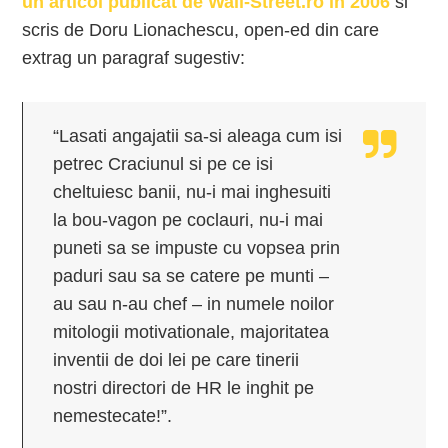
un articol publicat de Wall-Street.ro in 2006
si
scris de Doru Lionachescu, open-ed din care
extrag un paragraf sugestiv:
“Lasati angajatii sa-si aleaga cum isi
petrec Craciunul si pe ce isi
cheltuiesc banii, nu-i mai inghesuiti
la bou-vagon pe coclauri, nu-i mai
puneti sa se impuste cu vopsea prin
paduri sau sa se catere pe munti –
au sau n-au chef – in numele noilor
mitologii motivationale, majoritatea
inventii de doi lei pe care tinerii
nostri directori de HR le inghit pe
nemestecate!”.