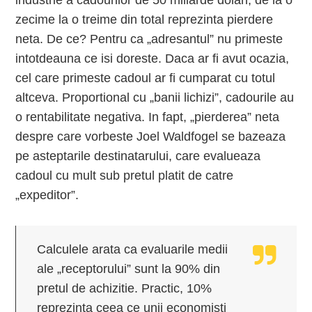
industrie a cadourilor de 50 miliarde dolari, de la o
zecime la o treime din total reprezinta pierdere
neta. De ce? Pentru ca „adresantul” nu primeste
intotdeauna ce isi doreste. Daca ar fi avut ocazia,
cel care primeste cadoul ar fi cumparat cu totul
altceva. Proportional cu „banii lichizi”, cadourile au
o rentabilitate negativa. In fapt, „pierderea” neta
despre care vorbeste Joel Waldfogel se bazeaza
pe asteptarile destinatarului, care evalueaza
cadoul cu mult sub pretul platit de catre
„expeditor”.
Calculele arata ca evaluarile medii
ale „receptorului” sunt la 90% din
pretul de achizitie. Practic, 10%
reprezinta ceea ce unii economisti