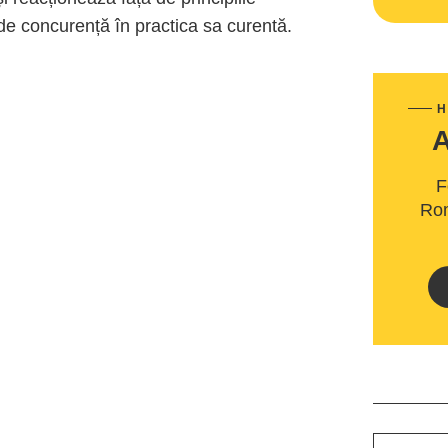
i de concurență în practica sa curentă.
H
F
Rom