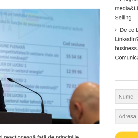
media&Lin
Selling
De ce L
LinkedIn?
business.
Comunic
i reacționează față de principiile