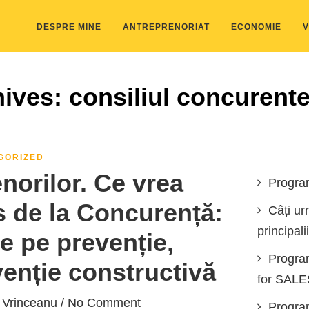
DESPRE MINE
ANTREPRENORIAT
ECONOMIE
V
ives: consiliul concurent
GORIZED
orilor. Ce vrea
Progra
 de la Concurență:
Câți ur
principali
 pe prevenție,
Progra
venție constructivă
for SAL
 Vrinceanu
/ No Comment
Program