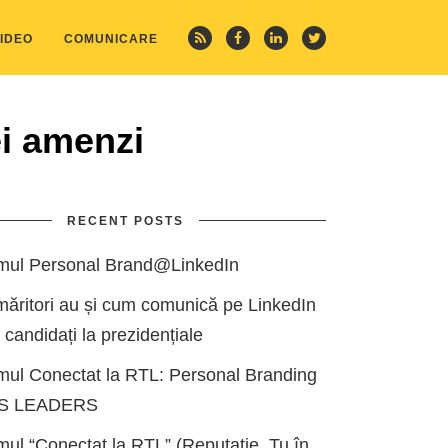
IDEO
COMUNICARE
ei amenzi
RECENT POSTS
mul Personal Brand@LinkedIn
măritori au și cum comunică pe LinkedIn
i candidați la prezidențiale
mul Conectat la RTL: Personal Branding
ES LEADERS
ul “Conectat la RTL” (Reputație, Tu în