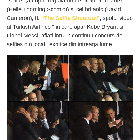
“selfie” (autoportret) alaturi de premierul danez
(Helle Thorning Schmidt) si cel britanic (David
Cameron);
II.
“The Selfie Shootout”
, spotul video
al Turkish Airlines ” in care apar Kobe Bryant si
Lionel Messi, aflati intr-un continuu concurs de
selfies din locatii exotice din intreaga lume.