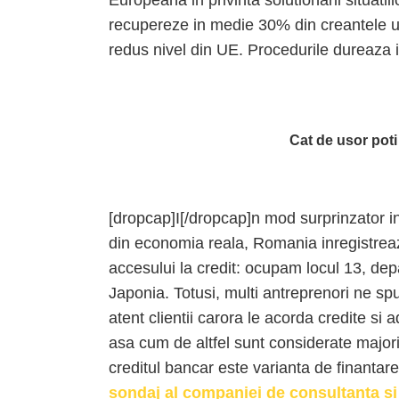
Europeana in privinta solutionarii situatiil
recupereze in medie 30% din creantele un
redus nivel din UE. Procedurile dureaza 
Cat de usor poti
[dropcap]I[/dropcap]n mod surprinzator in
din economia reala, Romania inregistreaz
accesului la credit: ocupam locul 13, d
Japonia. Totusi, multi antreprenori ne sp
atent clientii carora le acorda credite si 
asa cum de altfel sunt considerate majorit
creditul bancar este varianta de finantare
sondaj al companiei de consultanta si