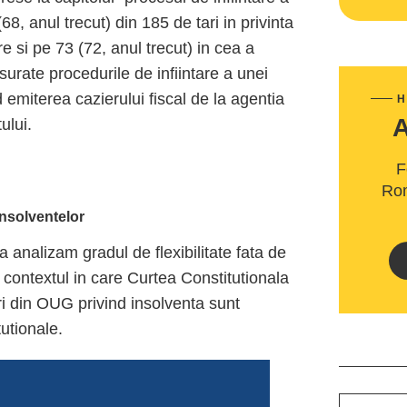
8, anul trecut) din 185 de tari in privinta
e si pe 73 (72, anul trecut) in cea a
surate procedurile de infiintare a unei
d emiterea cazierului fiscal de la agentia
H
ului.
F
Rom
nsolventelor
 analizam gradul de flexibilitate fata de
n contextul in care Curtea Constitutionala
ri din OUG privind insolventa sunt
utionale.