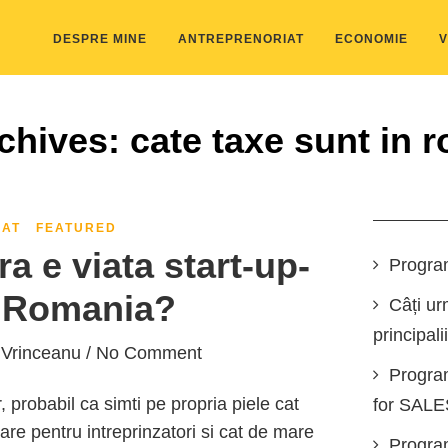
DESPRE MINE
ANTREPRENORIAT
ECONOMIE
V
chives: cate taxe sunt in 
IAT
FEATURED
ra e viata start-up-
Progra
n Romania?
Câți ur
principali
 Vrinceanu
/ No Comment
Progra
 probabil ca simti pe propria piele cat
for SAL
re pentru intreprinzatori si cat de mare
Program