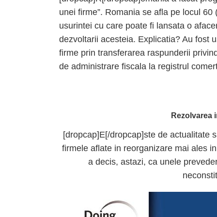
unei firme”. Romania se afla pe locul 60 (6
usurintei cu care poate fi lansata o afacer
dezvoltarii acesteia. Explicatia? Au fost u
firme prin transferarea raspunderii privin
de administrare fiscala la registrul comert
Rezolvarea i
[dropcap]E[/dropcap]ste de actualitate sa
firmele aflate in reorganizare mai ales i
a decis, astazi, ca unele prevede
neconstit