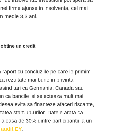
or de insolventa. Investitorii pot spera sa
ei firme ajunse in insolventa, cel mai
in medie 3,3 ani.
 obtine un credit
 raport cu concluziile pe care le primim
a rezultate mai bune in privinta
epasind tari ca Germania, Canada sau
un ca bancile isi selecteaza mult mai
adesea evita sa finanteze afaceri riscante,
atea start-up-urilor. Datele arata ca
 aleasa de 30% dintre participantii la un
 audit EY
.