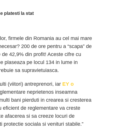
 platesti la stat
lor, firmele din Romania au cel mai mare
 necesar? 200 de ore pentru a “scapa” de
e de 42,9% din profit! Aceste cifre cu
ne plaseaza pe locul 134 in lume in
 trebuie sa supravietuiasca.
i (viitori) antreprenori, iar
EY o
reglementare neprietenos inseamna
ulti bani pierduti in crearea si cresterea
u eficient de reglementare va creste
te afacerea si sa creeze locuri de
rotectie sociala si venituri stabile.”