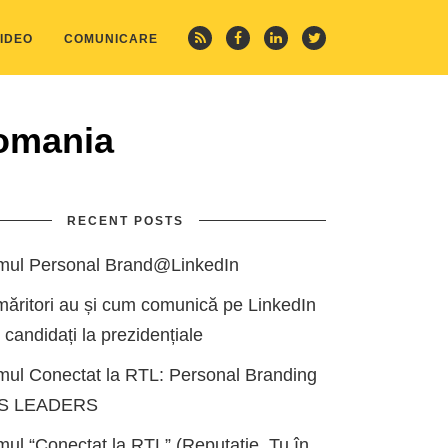
IDEO
COMUNICARE
romania
RECENT POSTS
mul Personal Brand@LinkedIn
măritori au și cum comunică pe LinkedIn
i candidați la prezidențiale
mul Conectat la RTL: Personal Branding
ES LEADERS
ul “Conectat la RTL” (Reputație, Tu în