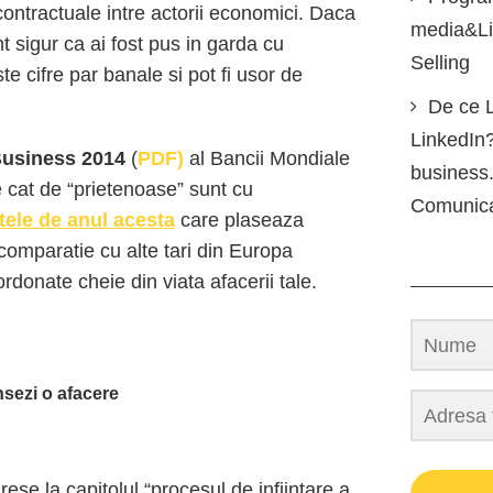
contractuale intre actorii economici. Daca
media&Lin
nt sigur ca ai fost pus in garda cu
Selling
te cifre par banale si pot fi usor de
De ce L
LinkedIn?
Business 2014
(
PDF)
al Bancii Mondiale
business.
e cat de “prietenoase” sunt cu
Comunic
tele de anul acesta
care plaseaza
comparatie cu alte tari din Europa
rdonate cheie din viata afacerii tale.
nsezi o afacere
se la capitolul “procesul de infiintare a