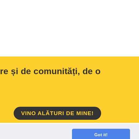
e și de comunități, de o
VINO ALĂTURI DE MINE!
HOME
/
DESPRE MINE
/
CONTACT
Got it!