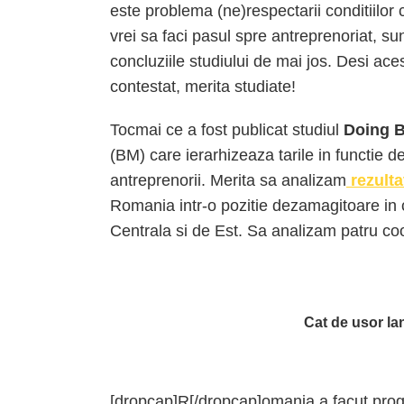
este problema (ne)respectarii conditiilor 
vrei sa faci pasul spre antreprenoriat, su
concluziile studiului de mai jos. Desi aces
contestat, merita studiate!
Tocmai ce a fost publicat studiul
D
oing 
(BM) care ierarhizeaza tarile in functie d
antreprenorii. Merita sa analizam
rezulta
Romania intr-o pozitie dezamagitoare in 
Centrala si de Est. Sa analizam patru coo
Cat de usor la
[dropcap]R[/dropcap]omania a facut progre