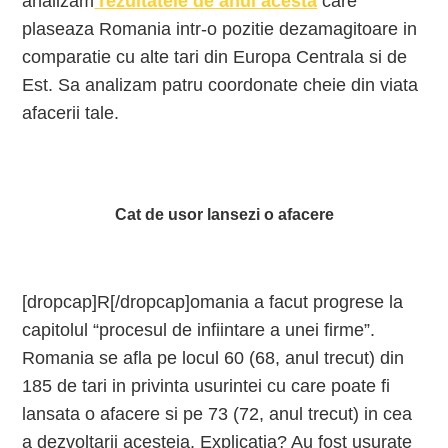
analizam
rezultatele de anul acesta
care
plaseaza Romania intr-o pozitie dezamagitoare in
comparatie cu alte tari din Europa Centrala si de
Est. Sa analizam patru coordonate cheie din viata
afacerii tale.
Cat de usor lansezi o afacere
[dropcap]R[/dropcap]omania a facut progrese la
capitolul “procesul de infiintare a unei firme”.
Romania se afla pe locul 60 (68, anul trecut) din
185 de tari in privinta usurintei cu care poate fi
lansata o afacere si pe 73 (72, anul trecut) in cea
a dezvoltarii acesteia. Explicatia? Au fost usurate