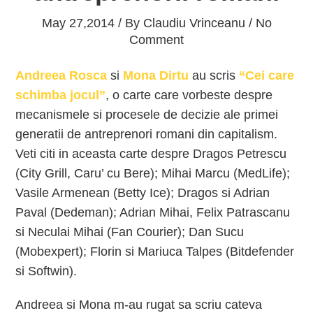
May 27,2014 / By
Claudiu Vrinceanu
/ No
Comment
Andreea Rosca
si
Mona Dirtu
au scris
“Cei care
schimba jocul”
, o carte care vorbeste despre
mecanismele si procesele de decizie ale primei
generatii de antreprenori romani din capitalism.
Veti citi in aceasta carte despre Dragos Petrescu
(City Grill, Caru’ cu Bere); Mihai Marcu (MedLife);
Vasile Armenean (Betty Ice); Dragos si Adrian
Paval (Dedeman); Adrian Mihai, Felix Patrascanu
si Neculai Mihai (Fan Courier); Dan Sucu
(Mobexpert); Florin si Mariuca Talpes (Bitdefender
si Softwin).
Andreea si Mona m-au rugat sa scriu cateva