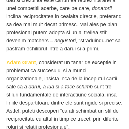
dau si crezul lor este ca lumea reprezinta arena
unei competitii acerbe, care-pe-care,
donatorii
inclina reciprocitatea in cealalta directie, preferand
sa dea mai mult decat primesc. Mai ales pe plan
profesional putem adopta si un al treilea stil:
devenim matchers –
negustori
, “straduindu-ne” sa
pastram echilibrul intre a darui si a primi.
Adam Grant
, considerat un tanar de exceptie in
problematica succesului si a muncii
organizationale, insista inca de la inceputul cartii
sale ca
a darui,
a lua
si
a face schimb
sunt trei
stiluri fundamentale de interactiune sociala, insa
liniile despartitoare dintre ele sunt rigide si precise.
Astfel, puteti descoperi “ca ati schimbat un stil de
reciprocitate cu altul in timp ce treceti prin diferite
roluri si relatii profesionale”.