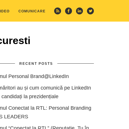
IDEO
COMUNICARE
curesti
RECENT POSTS
mul Personal Brand@LinkedIn
măritori au și cum comunică pe LinkedIn
i candidați la prezidențiale
mul Conectat la RTL: Personal Branding
ES LEADERS
ul “Conectat la RTL” (Reputație, Tu în