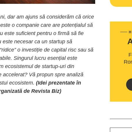
 ani, dar am ajuns să considerăm că orice
p este o companie care are potențialul să
H
u este suficient pentru o firmă să fie
 este necesar ca un startup să
idice” o investiție de capital risc sau să
F
abile. Singurul lucru esențial este
Rom
m ecosistemul de startup-uri din
e accelerat? Vă propun spre analiză
estui ecosistem.
(Idei prezentate în
rganizată de Revista Biz)