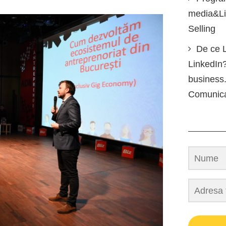
media&Lin
Selling
De ce L
LinkedIn?
business.
Comunic