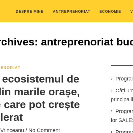
DESPRE MINE
ANTREPRENORIAT
ECONOMIE
V
chives: antreprenoriat bu
ENORIAT
ecosistemul de
Progra
in marile orașe,
Câți ur
principali
 care pot crește
Progra
lerat
for SAL
 Vrinceanu
/ No Comment
Program