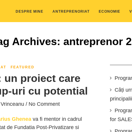
DESPRE MINE
ANTREPRENORIAT
ECONOMIE
V
ag Archives: antreprenor 2
IAT
FEATURED
 un proiect care
Progra
p-uri cu potential
Câți ur
principali
 Vrinceanu
/ No Comment
Progra
rius Ghenea
va fi mentor in cadrul
for SAL
at de Fundatia Post-Privatizare si
Program