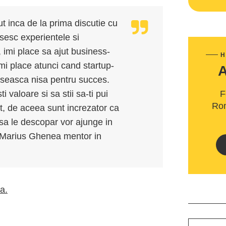
t inca de la prima discutie cu
asesc experientele si
, imi place sa ajut business-
H
imi place atunci cand startup-
aseasca nisa pentru succes.
 valoare si sa stii sa-ti pui
F
Rom
t, de aceea sunt increzator ca
 sa le descopar vor ajunge in
e Marius Ghenea mentor in
ta.