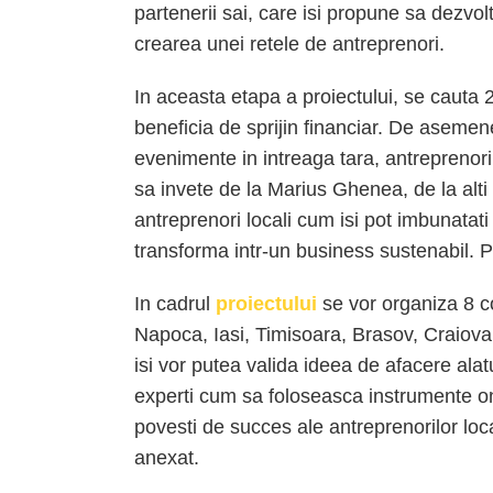
partenerii sai, care isi propune sa dezvol
crearea unei retele de antreprenori.
In aceasta etapa a proiectului, se cauta 2
beneficia de sprijin financiar. De asemene
evenimente in intreaga tara, antreprenori
sa invete de la Marius Ghenea, de la alti
antreprenori locali cum isi pot imbunatat
transforma intr-un business sustenabil. P
In cadrul
proiectului
se vor organiza 8 co
Napoca, Iasi, Timisoara, Brasov, Craiova, 
isi vor putea valida ideea de afacere ala
experti cum sa foloseasca instrumente onl
povesti de succes ale antreprenorilor local
anexat.