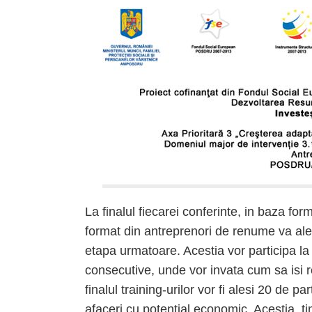
La finalul fiecarei conferinte, in baza for
format din antreprenori de renume va ale
etapa urmatoare. Acestia vor participa l
consecutive, unde vor invata cum sa isi 
finalul training-urilor vor fi alesi 20 de p
afaceri cu potential economic. Acestia, t