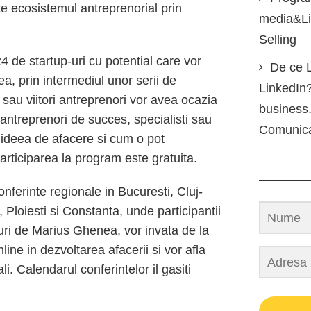
te ecosistemul antreprenorial prin
media&Lin
Selling
4 de startup-uri cu potential care vor
De ce L
a, prin intermediul unor serii de
LinkedIn?
 sau viitori antreprenori vor avea ocazia
business.
 antreprenori de succes, specialisti sau
Comunic
i ideea de afacere si cum o pot
articiparea la program este gratuita.
nferinte regionale in Bucuresti, Cluj-
Ploiesti si Constanta, unde participantii
turi de Marius Ghenea, vor invata de la
ine in dezvoltarea afacerii si vor afla
i. Calendarul conferintelor il gasiti