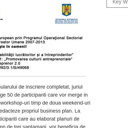
mularului de inscriere completat, juriul
ge 50 de participanti care vor merge in
a workshop-uri timp de doua weekend-uri
redacteze propriul business plan. La
articipanti care au elaborat planuri de
imp de trei saptamani, vor beneficia de