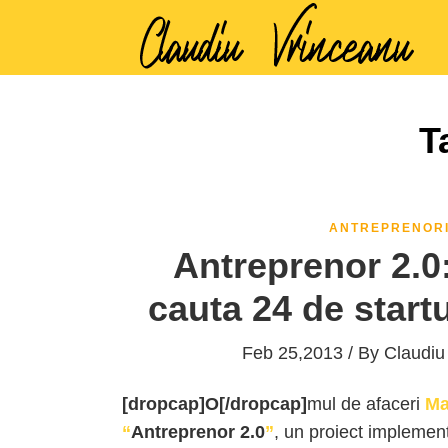
T
ANTREPRENOR
Antreprenor 2.0:
cauta 24 de startu
Feb 25,2013 / By
Claudiu
[dropcap]O[/dropcap]
mul de afaceri
Ma
“
Antreprenor 2.0
”
, un proiect implement