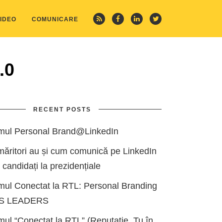
IDEO
COMUNICARE
.0
RECENT POSTS
mul Personal Brand@LinkedIn
măritori au și cum comunică pe LinkedIn
i candidați la prezidențiale
mul Conectat la RTL: Personal Branding
ES LEADERS
ul “Conectat la RTL” (Reputație, Tu în