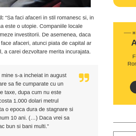
l:
“Sa faci afaceri in stil romanesc si, in
rsa este o utopie. Companiile locale
H
stimeze investitorii. De asemenea, daca
face afaceri, atunci piata de capital ar
, a carei dezvoltare merita incurajata.
F
Rom
u mine s-a incheiat in august
re sa fie cumparate cu un
 de taxe, dupa cum nu este
costa 1.000 dolari metrul
ata o epoca dura de stagnare si
mum 10 ani. (…) Daca vrei sa
ac bun si bani multi.”