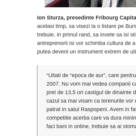
Ion Sturza, presedinte Fribourg Capita
acelasi timp, sa visezi la o listare pe Bu
trebuie, in primul rand, sa invete sa isi 
antreprenorii isi vor schimba cultura de a 
putea deveni un instrument extrem de util
“Uitati de “epoca de aur”, care pentr
2007. Nu vom mai vedea companii ca
pret de 13,5 ori castigul de dinainte
cazul sa mai visam ca terenurile vor 
patrat in satul Raspopeni. Avem in f
competitie acerba care va dura mini
faci bani in online, trebuie sa ai stom