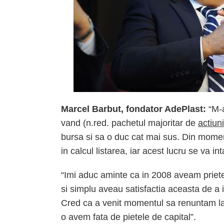
Marcel Barbut, fondator AdePlast:
“M-a
vand (n.red. pachetul majoritar de
actiuni
bursa si sa o duc cat mai sus. Din moment
in calcul listarea, iar acest lucru se va i
“Imi aduc aminte ca in 2008 aveam prieten
si simplu aveau satisfactia aceasta de a i
Cred ca a venit momentul sa renuntam la 
o avem fata de pietele de capital”.