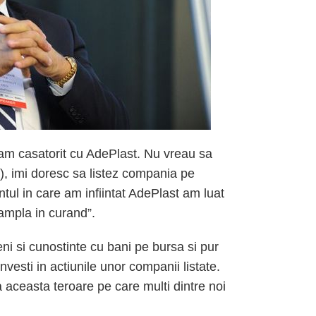
m casatorit cu AdePlast. Nu vreau sa
), imi doresc sa listez compania pe
ul in care am infiintat AdePlast am luat
ntampla in curand”.
i si cunostinte cu bani pe bursa si pur
nvesti in actiunile unor companii listate.
aceasta teroare pe care multi dintre noi