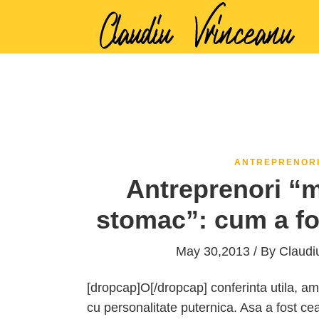
ANTREPRENOR
Antreprenori “m
stomac”: cum a fo
May 30,2013 / By
Claudi
[dropcap]O[/dropcap] conferinta utila, amuz
cu personalitate puternica. Asa a fost ce