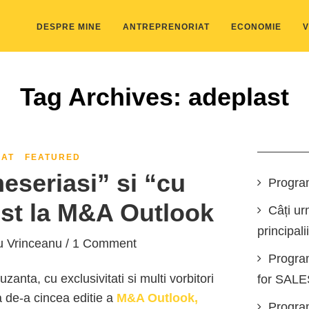
DESPRE MINE
ANTREPRENORIAT
ECONOMIE
V
Tag Archives: adeplast
IAT
FEATURED
eseriasi” si “cu
Progra
st la M&A Outlook
Câți ur
principali
u Vrinceanu
/ 1 Comment
Progra
anta, cu exclusivitati si multi vorbitori
for SAL
a de-a cincea editie a
M&A Outlook,
Program