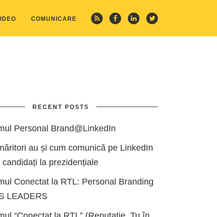
IDEO
COMUNICARE
RECENT POSTS
mul Personal Brand@LinkedIn
măritori au și cum comunică pe LinkedIn
i candidați la prezidențiale
mul Conectat la RTL: Personal Branding
ES LEADERS
ul “Conectat la RTL” (Reputație, Tu în