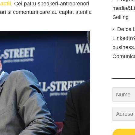
actii
. Cei patru speakeri-antreprenori
media&Lin
ri si comentarii care au captat atentia
Selling
De ce L
LinkedIn?
business.
Comunic