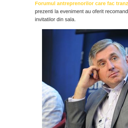
Forumul antreprenorilor care fac tranz
prezenti la eveniment au oferit recomanda
invitatilor din sala.