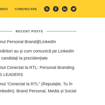
IDEO
COMUNICARE
RECENT POSTS
mul Personal Brand@LinkedIn
măritori au și cum comunică pe LinkedIn
i candidați la prezidențiale
mul Conectat la RTL: Personal Branding
ES LEADERS
ul “Conectat la RTL” (Reputație, Tu în
kedIn): Brand Personal, Media și Social