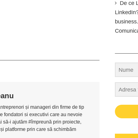
De ce L
LinkedIn?
business.
Comunic
eanu
antreprenori și manageri din firme de tip
de fondatori si executivi care au nevoie
i să-i ajutăm #împreună prin proiecte,
 și platforme prin care să schimbăm