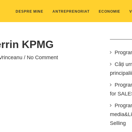
DESPRE MINE
ANTREPRENORIAT
ECONOMIE
V
errin KPMG
Progra
Vrinceanu
/ No Comment
Câți ur
principali
Progra
for SAL
Program
media&Lin
Selling