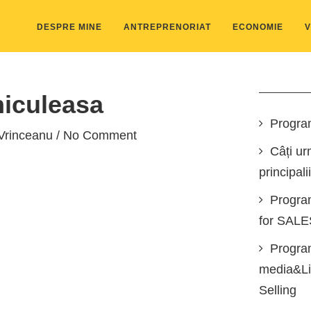
DESPRE MINE
ANTREPRENORIAT
ECONOMIE
V
iculeasa
Progra
Vrinceanu
/ No Comment
Câți ur
principali
Progra
for SAL
Program
media&Lin
Selling