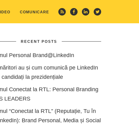
IDEO
COMUNICARE
RECENT POSTS
mul Personal Brand@LinkedIn
măritori au și cum comunică pe LinkedIn
i candidați la prezidențiale
mul Conectat la RTL: Personal Branding
ES LEADERS
ul “Conectat la RTL” (Reputație, Tu în
kedIn): Brand Personal, Media și Social