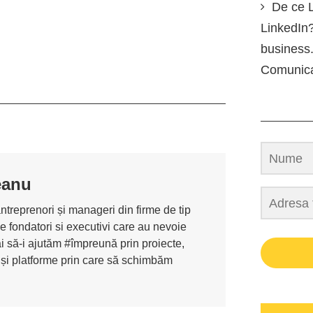
De ce L
LinkedIn?
business.
Comunic
eanu
antreprenori și manageri din firme de tip
de fondatori si executivi care au nevoie
i să-i ajutăm #împreună prin proiecte,
 și platforme prin care să schimbăm