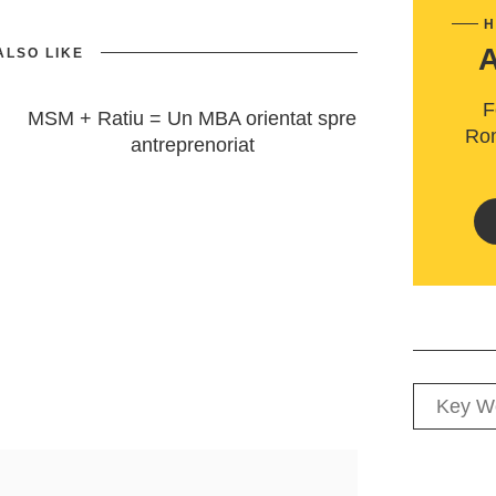
H
ALSO LIKE
F
MSM + Ratiu = Un MBA orientat spre
Rom
antreprenoriat