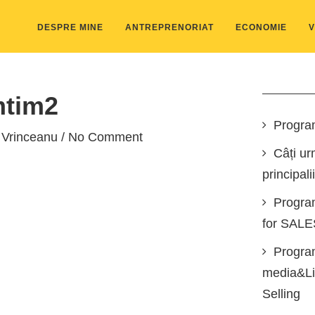
DESPRE MINE
ANTREPRENORIAT
ECONOMIE
V
tim2
Progra
 Vrinceanu
/ No Comment
Câți ur
principali
Progra
for SAL
Program
media&Lin
Selling