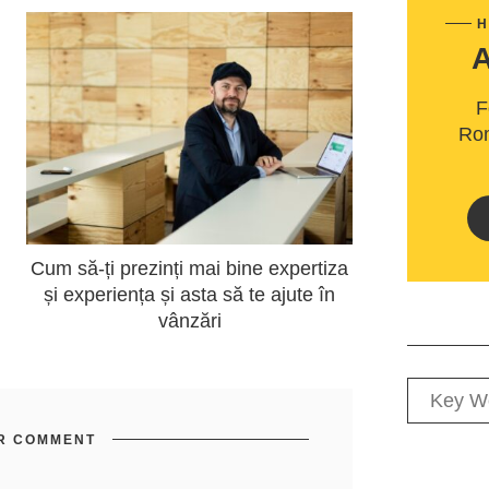
H
F
Rom
Cum să-ți prezinți mai bine expertiza
și experiența și asta să te ajute în
vânzări
R COMMENT