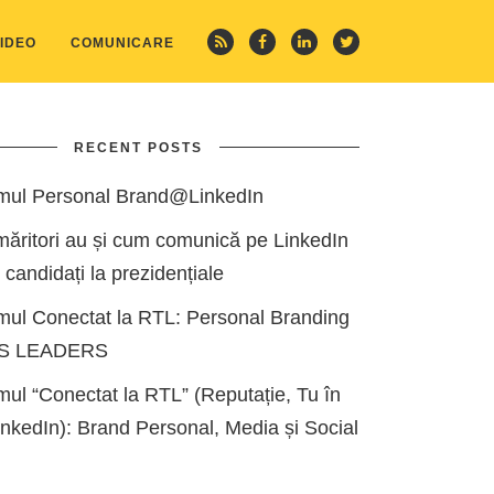
IDEO
COMUNICARE
RECENT POSTS
mul Personal Brand@LinkedIn
măritori au și cum comunică pe LinkedIn
i candidați la prezidențiale
mul Conectat la RTL: Personal Branding
ES LEADERS
ul “Conectat la RTL” (Reputație, Tu în
kedIn): Brand Personal, Media și Social