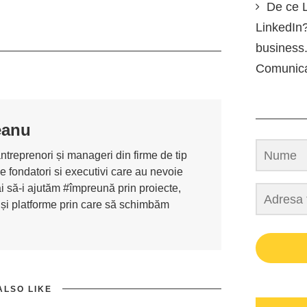
De ce L
LinkedIn?
business.
Comunic
eanu
antreprenori și manageri din firme de tip
de fondatori si executivi care au nevoie
i să-i ajutăm #împreună prin proiecte,
 și platforme prin care să schimbăm
ALSO LIKE