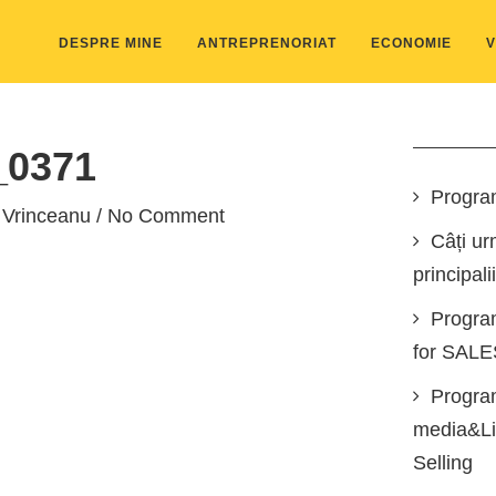
DESPRE MINE
ANTREPRENORIAT
ECONOMIE
V
0371
Progra
 Vrinceanu
/ No Comment
Câți ur
principali
Progra
for SAL
Program
media&Lin
Selling