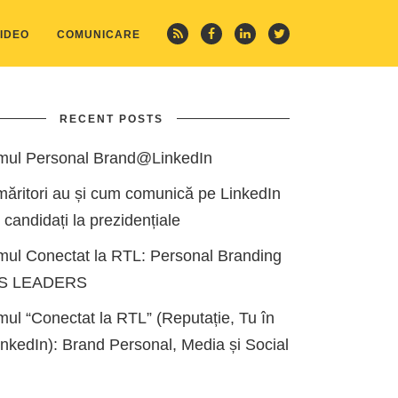
IDEO
COMUNICARE
RECENT POSTS
mul Personal Brand@LinkedIn
măritori au și cum comunică pe LinkedIn
i candidați la prezidențiale
mul Conectat la RTL: Personal Branding
ES LEADERS
ul “Conectat la RTL” (Reputație, Tu în
kedIn): Brand Personal, Media și Social