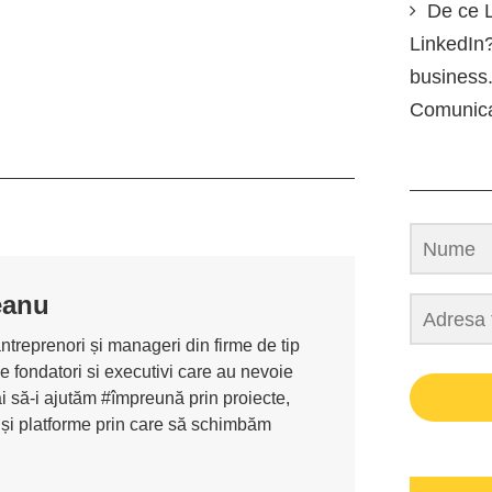
De ce L
LinkedIn?
business.
Comunic
eanu
antreprenori și manageri din firme de tip
de fondatori si executivi care au nevoie
i să-i ajutăm #împreună prin proiecte,
 și platforme prin care să schimbăm