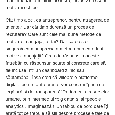
mai importante întâlniri de lucru, inclusiv cu scopul
motivării echipe.
Cât timp aloci, ca antreprenor, pentru atragerea de
talente? Dar cât timp durează un proces de
recrutare? Care sunt cele mai bune metode de
motivare a angajaților tăi? Dar care este
singura/cea mai apreciată metodă prin care tu îți
motivezi angajații? Greu de răspuns la aceste
întrebări cu răspunsuri scurte și concrete care să
fie incluse într-un dashboard zilnic sau
săptămânal, însă cred că viitoarele platforme
digitale pentru antreprenor vor construi “punți de
legătură și de transparență” în domeniul resurselor
umane, prin intermediul “big data” și al “people
analytics”. Imaginează-ți un tablou de bord care îți
arată tot ce trebuie să știi despre procesele tale de