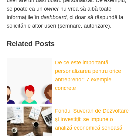
user are un dashboard personalizat. De exemplu,
se poate ca un
owner
nu vrea să aibă toate
informațiile în
dashboard
, ci doar să răspundă la
solicitările altor useri (semnare, autorizare).
Related Posts
De ce este importantă
personalizarea pentru orice
antreprenor: 7 exemple
concrete
Fondul Suveran de Dezvoltare
și Investiții: se impune o
analiză economică serioasă