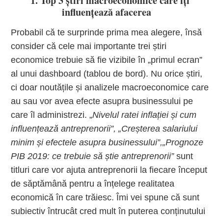
1. Top 3 știri macroeconomice care îți
influențează afacerea
Probabil că te surprinde prima mea alegere, însă
consider că cele mai importante trei știri
economice trebuie să fie vizibile în „primul ecran”
al unui dashboard (tablou de bord). Nu orice știri,
ci doar noutățile și analizele macroeconomice care
au sau vor avea efecte asupra businessului pe
care îl administrezi. „
Nivelul ratei inflației și cum
influențează antreprenorii”, „Creșterea salariului
minim și efectele asupra businessului”,
„Prognoze
PIB 2019: ce trebuie să știe antreprenorii”
sunt
titluri care vor ajuta antreprenorii la fiecare început
de săptămână pentru a înțelege realitatea
economică în care trăiesc. Îmi vei spune că sunt
subiectiv întrucât cred mult în puterea conținutului